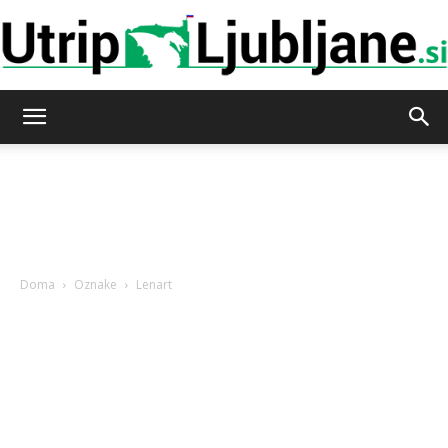
Utrip-
Ljubljane
Doma
Oznake
Lenart