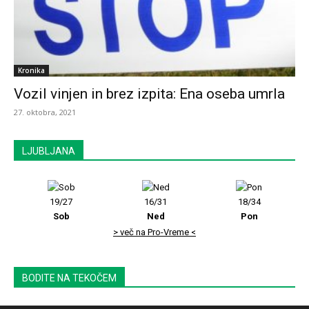
Kronika
Vozil vinjen in brez izpita: Ena oseba umrla
27. oktobra, 2021
LJUBLJANA
19/27
16/31
18/34
Sob
Ned
Pon
> več na Pro-Vreme <
BODITE NA TEKOČEM