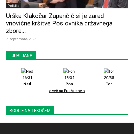
Politika
Urška Klakočar Zupančič si je zaradi
vnovične kršitve Poslovnika državnega
zbora...
7. septembra, 2022
LJUBLJANA
16/31
18/34
20/35
Ned
Pon
Tor
> več na Pro-Vreme <
BODITE NA TEKOČEM