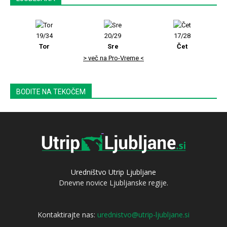
19/34
20/29
17/28
Tor
Sre
Čet
> več na Pro-Vreme <
BODITE NA TEKOČEM
Uredništvo Utrip Ljubljane
Dnevne novice Ljubljanske regije.
Kontaktirajte nas:
urednistvo@utrip-ljubljane.si