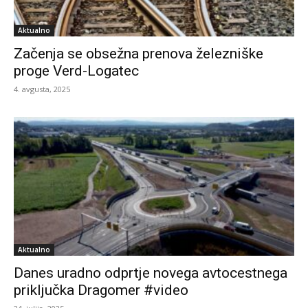
Aktualno
Začenja se obsežna prenova železniške
proge Verd-Logatec
4. avgusta, 2025
Aktualno
Danes uradno odprtje novega avtocestnega
priključka Dragomer #video