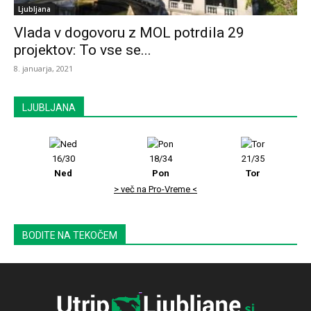
Ljubljana
Vlada v dogovoru z MOL potrdila 29
projektov: To vse se...
8. januarja, 2021
LJUBLJANA
16/30
18/34
21/35
Ned
Pon
Tor
> več na Pro-Vreme <
BODITE NA TEKOČEM