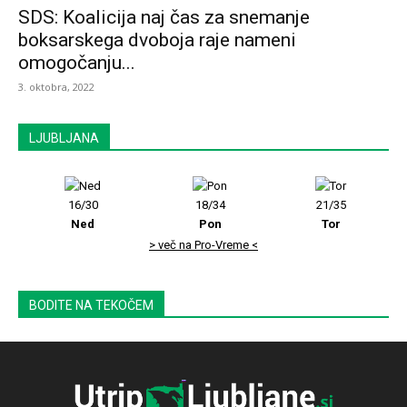
SDS: Koalicija naj čas za snemanje
boksarskega dvoboja raje nameni
omogočanju...
3. oktobra, 2022
LJUBLJANA
16/30
18/34
21/35
Ned
Pon
Tor
> več na Pro-Vreme <
BODITE NA TEKOČEM