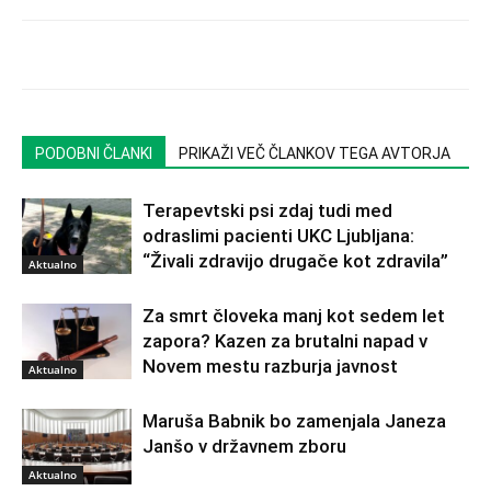
PODOBNI ČLANKI
PRIKAŽI VEČ ČLANKOV TEGA AVTORJA
Terapevtski psi zdaj tudi med
odraslimi pacienti UKC Ljubljana:
“Živali zdravijo drugače kot zdravila”
Aktualno
Za smrt človeka manj kot sedem let
zapora? Kazen za brutalni napad v
Novem mestu razburja javnost
Aktualno
Maruša Babnik bo zamenjala Janeza
Janšo v državnem zboru
Aktualno