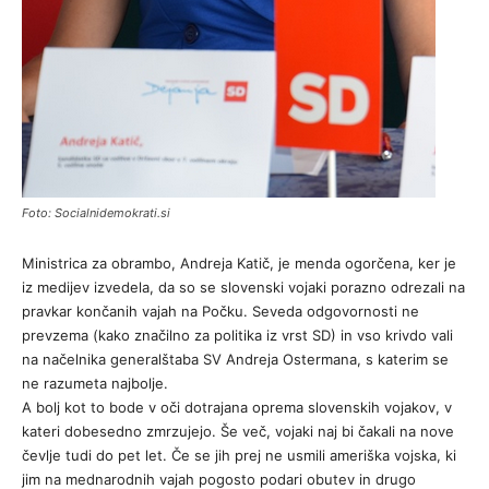
Foto: Socialnidemokrati.si
Ministrica za obrambo, Andreja Katič, je menda ogorčena, ker je
iz medijev izvedela, da so se slovenski vojaki porazno odrezali na
pravkar končanih vajah na Počku. Seveda odgovornosti ne
prevzema (kako značilno za politika iz vrst SD) in vso krivdo vali
na načelnika generalštaba SV Andreja Ostermana, s katerim se
ne razumeta najbolje.
A bolj kot to bode v oči dotrajana oprema slovenskih vojakov, v
kateri dobesedno zmrzujejo. Še več, vojaki naj bi čakali na nove
čevlje tudi do pet let. Če se jih prej ne usmili ameriška vojska, ki
jim na mednarodnih vajah pogosto podari obutev in drugo