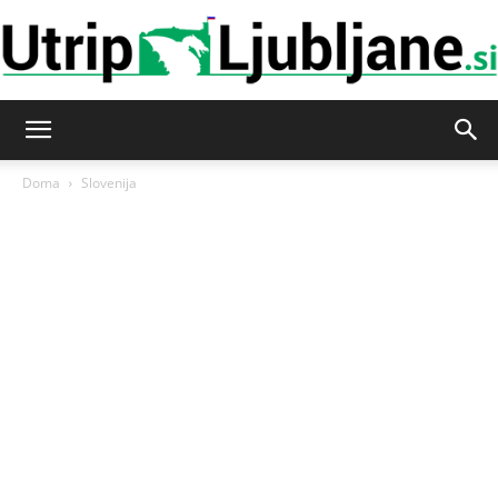
Utrip-
Doma
Slovenija
Ljubljane