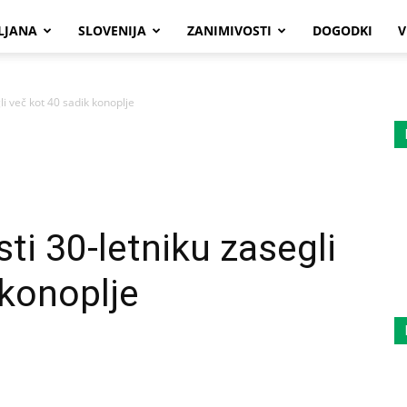
LJANA
SLOVENIJA
ZANIMIVOSTI
DOGODKI
V
gli več kot 40 sadik konoplje
sti 30-letniku zasegli
 konoplje