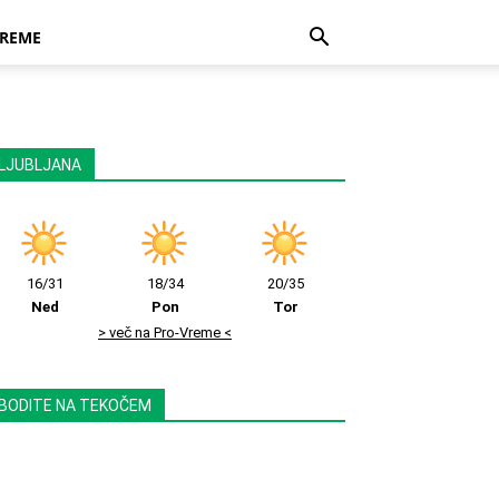
REME
LJUBLJANA
16/31
18/34
20/35
Ned
Pon
Tor
> več na Pro-Vreme <
BODITE NA TEKOČEM