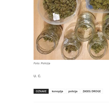
Foto: Policija
U. C.
OZNAKE
konoplja
policija
ZASEG DROGE