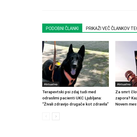
PODOBNI ČLANKI
PRIKAŽI VEČ ČLANKOV T
Aktualno
Aktualno
Terapevtski psi zdaj tudi med
Za smrt člo
odraslimi pacienti UKC Ljubljana:
zapora? Kaz
“Živali zdravijo drugače kot zdravila”
Novem mest