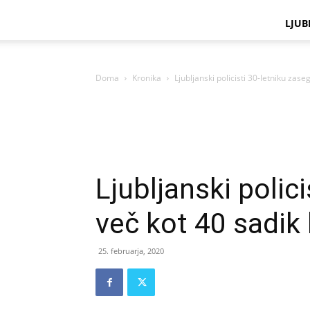
LJUB
Doma
Kronika
Ljubljanski policisti 30-letniku zase
Ljubljanski polici
več kot 40 sadik
25. februarja, 2020