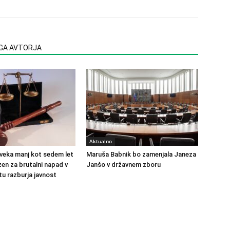
EGA AVTORJA
Aktualno
veka manj kot sedem let
Maruša Babnik bo zamenjala Janeza
en za brutalni napad v
Janšo v državnem zboru
u razburja javnost