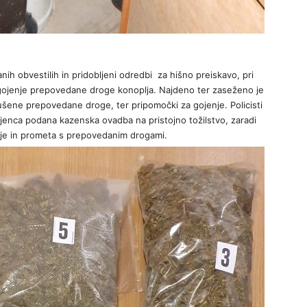
nih obvestilih in pridobljeni odredbi za hišno preiskavo, pri
 gojenje prepovedane droge konoplja. Najdeno ter zaseženo je
sušene prepovedane droge, ter pripomočki za gojenje. Policisti
ljenca podana kazenska ovadba na pristojno tožilstvo, zaradi
je in prometa s prepovedanim drogami.