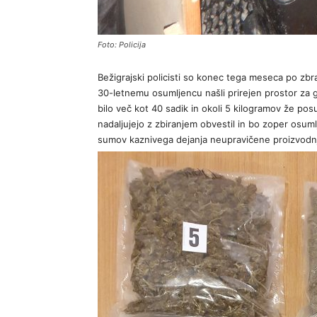
Foto: Policija
Bežigrajski policisti so konec tega meseca po zbra
30-letnemu osumljencu našli prirejen prostor za
bilo več kot 40 sadik in okoli 5 kilogramov že po
nadaljujejo z zbiranjem obvestil in bo zoper osum
sumov kaznivega dejanja neupravičene proizvodn