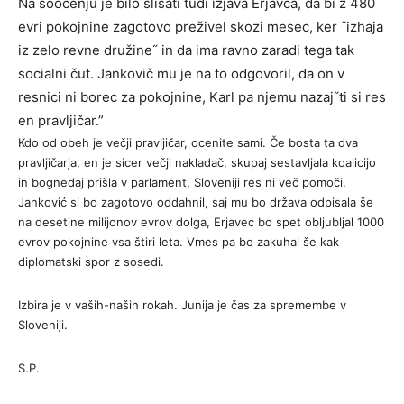
Na soočenju je bilo slišati tudi izjava Erjavca, da bi z 480
evri pokojnine zagotovo preživel skozi mesec, ker ˝izhaja
iz zelo revne družine˝ in da ima ravno zaradi tega tak
socialni čut. Jankovič mu je na to odgovoril, da on v
resnici ni borec za pokojnine, Karl pa njemu nazaj˝ti si res
en pravljičar.”
Kdo od obeh je večji pravljičar, ocenite sami. Če bosta ta dva
pravljičarja, en je sicer večji nakladač, skupaj sestavljala koalicijo
in bognedaj prišla v parlament, Sloveniji res ni več pomoči.
Janković si bo zagotovo oddahnil, saj mu bo država odpisala še
na desetine milijonov evrov dolga, Erjavec bo spet obljubljal 1000
evrov pokojnine vsa štiri leta. Vmes pa bo zakuhal še kak
diplomatski spor z sosedi.
Izbira je v vaših-naših rokah. Junija je čas za spremembe v
Sloveniji.
S.P.