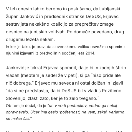
V teh dnevih lahko beremo in poslušamo, da ljubljanski
župan Janković in predsednik stranke DeSUS, Erjavec,
sestavljata nekakšno koalicijo za preprečitev zmage
desnice na junijskih volitvah. Po domače povedano, drug
drugemu lezeta nekam.
In ker je tako, je prav, da slovenskemu volilcu osvežimo spomin z
njunimi izjavami iz predvolilnih soočenj leta 2014.
Janković je takrat Erjavca spomnil, da je bil v zadnjih štirih
vladah (medtem je sedel že v peti), ki pa ˝niso pridelale
nič dobrega.˝ Erjavec mu seveda ni ostal dolžan in izjavil
˝da si ne predstavlja, da bi DeSUS bil v vladi s Pozitivno
Slovenijo, zlasti zato, ker je to zelo tvegano.˝
Ob tem je dodal, da je ˝
on v vrsti postopkov, vedno ga nekaj
obravnavajo. Sicer ima geslo ‘poštenost’, ne vem, zakaj, verjetno
se malce šali.”