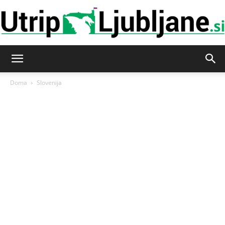
Utrip-
Doma
Slovenija
Ljubljane