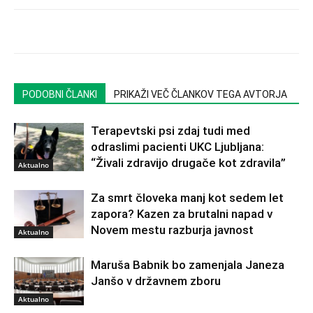
PODOBNI ČLANKI
PRIKAŽI VEČ ČLANKOV TEGA AVTORJA
Terapevtski psi zdaj tudi med
odraslimi pacienti UKC Ljubljana:
“Živali zdravijo drugače kot zdravila”
Aktualno
Za smrt človeka manj kot sedem let
zapora? Kazen za brutalni napad v
Novem mestu razburja javnost
Aktualno
Maruša Babnik bo zamenjala Janeza
Janšo v državnem zboru
Aktualno