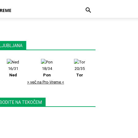
REME
LJUBLJANA
16/31
18/34
20/35
Ned
Pon
Tor
> več na Pro-Vreme <
BODITE NA TEKOČEM