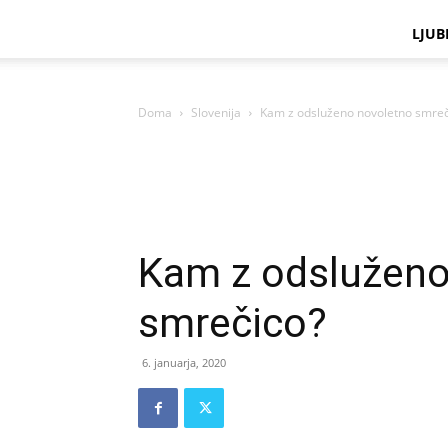
LJUB
Doma
Slovenija
Kam z odsluženo novoletno smreč
Kam z odsluženo
smrečico?
6. januarja, 2020