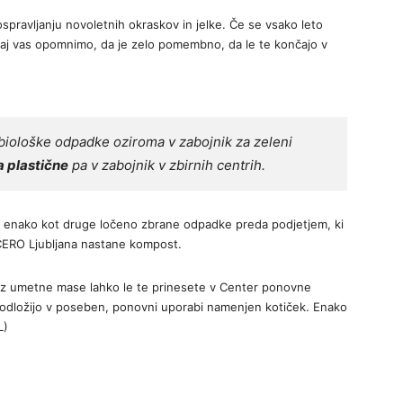
spravljanju novoletnih okraskov in jelke. Če se vsako leto
naj vas opomnimo, da je zelo pomembno, da le te končajo v
 biološke odpadke oziroma v zabojnik za zeleni
 plastične
pa v zabojnik v zbirnih centrih.
 enako kot druge ločeno zbrane odpadke preda podjetjem, ki
RCERO Ljubljana nastane kompost.
 iz umetne mase lahko le te prinesete v Center ponovne
ih odložijo v poseben, ponovni uporabi namenjen kotiček. Enako
L)