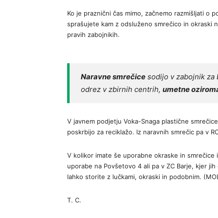
Ko je praznični čas mimo, začnemo razmišljati o po
sprašujete kam z odsluženo smrečico in okraski 
pravih zabojnikih.
Naravne smrečice
sodijo v zabojnik za
odrez v zbirnih centrih,
umetne oziroma
V javnem podjetju Voka-Snaga plastične smrečice
poskrbijo za reciklažo. Iz naravnih smrečic pa v 
V kolikor imate še uporabne okraske in smrečice
uporabe na Povšetovo 4 ali pa v ZC Barje, kjer j
lahko storite z lučkami, okraski in podobnim. (MO
T. C.