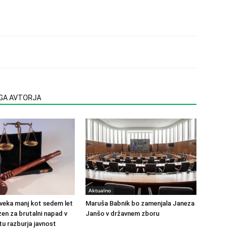
EGA AVTORJA
Aktualno
veka manj kot sedem let
Maruša Babnik bo zamenjala Janeza
en za brutalni napad v
Janšo v državnem zboru
u razburja javnost