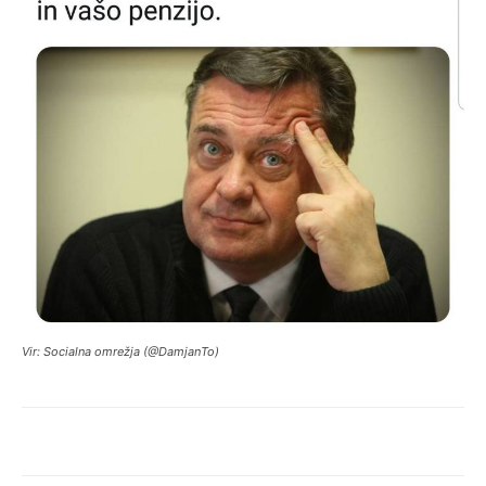
Vir: Socialna omrežja (@DamjanTo)