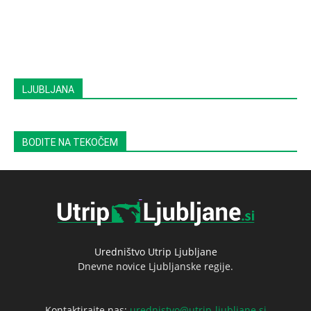
LJUBLJANA
BODITE NA TEKOČEM
Uredništvo Utrip Ljubljane
Dnevne novice Ljubljanske regije.
Kontaktirajte nas:
urednistvo@utrip-ljubljane.si