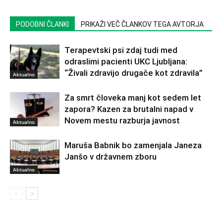
PODOBNI ČLANKI
PRIKAŽI VEČ ČLANKOV TEGA AVTORJA
Terapevtski psi zdaj tudi med
odraslimi pacienti UKC Ljubljana:
“Živali zdravijo drugače kot zdravila”
Aktualno
Za smrt človeka manj kot sedem let
zapora? Kazen za brutalni napad v
Novem mestu razburja javnost
Aktualno
Maruša Babnik bo zamenjala Janeza
Janšo v državnem zboru
Aktualno