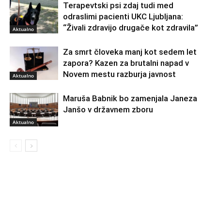
Terapevtski psi zdaj tudi med
odraslimi pacienti UKC Ljubljana:
“Živali zdravijo drugače kot zdravila”
Aktualno
Za smrt človeka manj kot sedem let
zapora? Kazen za brutalni napad v
Novem mestu razburja javnost
Aktualno
Maruša Babnik bo zamenjala Janeza
Janšo v državnem zboru
Aktualno