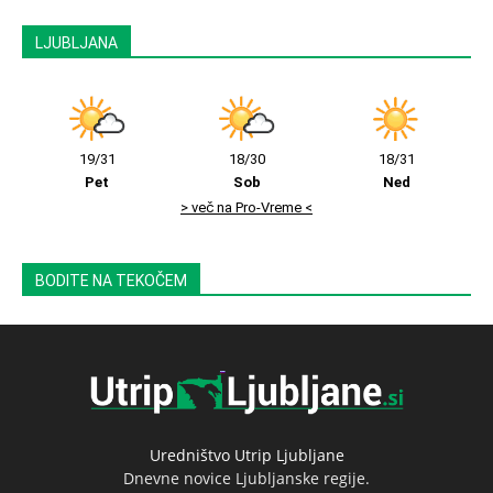
LJUBLJANA
19/31
18/30
18/31
Pet
Sob
Ned
> več na Pro-Vreme <
BODITE NA TEKOČEM
Uredništvo Utrip Ljubljane
Dnevne novice Ljubljanske regije.