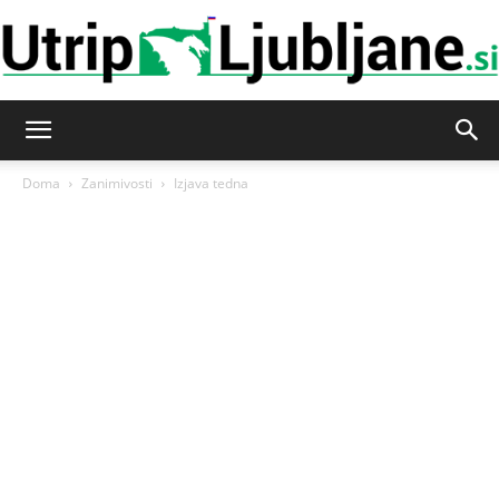
Utrip-
Doma
Zanimivosti
Izjava tedna
Ljubljane