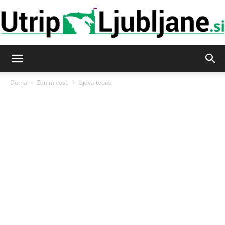
Utrip-
Doma
Zanimivosti
Izjava tedna
Ljubljane