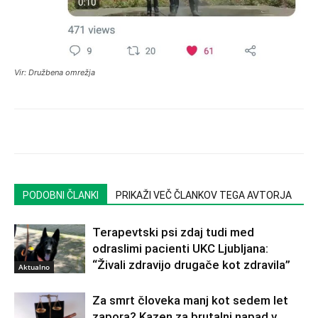
Vir: Družbena omrežja
PODOBNI ČLANKI
PRIKAŽI VEČ ČLANKOV TEGA AVTORJA
Terapevtski psi zdaj tudi med
odraslimi pacienti UKC Ljubljana:
“Živali zdravijo drugače kot zdravila”
Aktualno
Za smrt človeka manj kot sedem let
zapora? Kazen za brutalni napad v