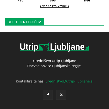
Pet
Sob
Ned
> več na Pro-Vreme <
BODITE NA TEKOČEM
Uredništvo Utrip Ljubljane
Dnevne novice Ljubljanske regije.
Kontaktirajte nas:
urednistvo@utrip-ljubljane.si