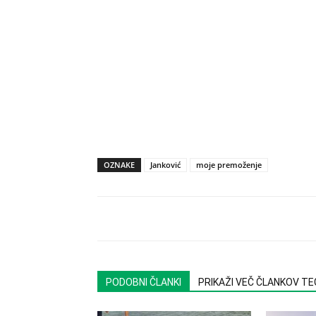
OZNAKE
Janković
moje premoženje
PODOBNI ČLANKI
PRIKAŽI VEČ ČLANKOV T