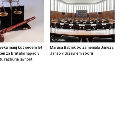
Aktualno
veka manj kot sedem let
Maruša Babnik bo zamenjala Janeza
en za brutalni napad v
Janšo v državnem zboru
u razburja javnost