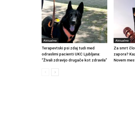
Aktualno
Aktualno
Terapevtski psi zdaj tudi med
Za smrt člo
odraslimi pacienti UKC Ljubljana:
zapora? Kaz
“Živali zdravijo drugače kot zdravila”
Novem mest