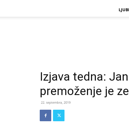
LJUB
Izjava tedna: Ja
premoženje je ze
22. septembra, 2019