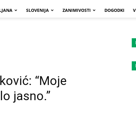
LJANA
SLOVENIJA
ZANIMIVOSTI
DOGODKI
V
nković: “Moje
lo jasno.”