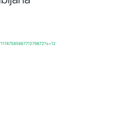
us/1174758586771279872?s=12