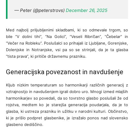
— Peter (@peterstrovs)
December 26, 2025
Med najbolj priljubljenimi skladbami, ki so odmevale trgom, so
bile “V dolini tihi”, “Na Golici”, “Veseli Ribn’čan”, “Čebelar” in
“Večer na Robleku”. Poslušalci so prihajali iz Ljubljane, Gorenjske,
Dolenjske in Notranjske, vsi pa so se strinjali, da je ta glasba
“tista prava”, ki pritiče državnemu prazniku.
Generacijska povezanost in navdušenje
Kljub nizkim temperaturam so harmonikarji različnih generacij z
vztrajnostjo in navdušenjem igrali dobro uro. Mnogi izmed mlajših
harmonikarjev so povedali, da so tovrstno glasbo poslušali že od
rojstva, medtem ko je starejša generacija poudarjala, da je to
glasba, ki ustreza prazniku in užitku v narodni kulturi. Občinstvo,
ki je prišlo podpret glasbenike, je izražalo ponos nad slovensko
glasbeno dediščino.