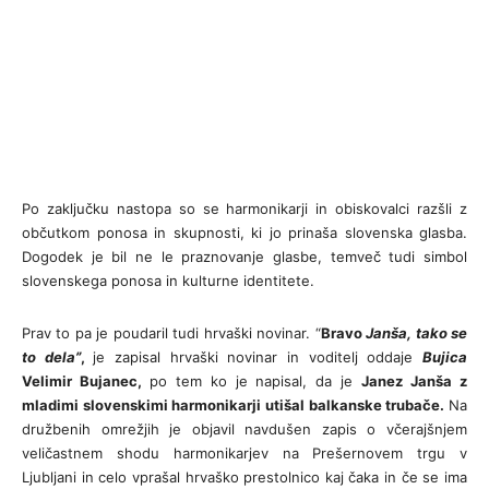
Po zaključku nastopa so se harmonikarji in obiskovalci razšli z
občutkom ponosa in skupnosti, ki jo prinaša slovenska glasba.
Dogodek je bil ne le praznovanje glasbe, temveč tudi simbol
slovenskega ponosa in kulturne identitete.
Prav to pa je poudaril tudi hrvaški novinar. “
Bravo
Janša, tako se
to dela”
,
je zapisal hrvaški novinar in voditelj oddaje
Bujica
Velimir Bujanec,
po tem ko je napisal, da je
Janez Janša z
mladimi slovenskimi harmonikarji utišal balkanske trubače.
Na
družbenih omrežjih je objavil navdušen zapis o včerajšnjem
veličastnem shodu harmonikarjev na Prešernovem trgu v
Ljubljani in celo vprašal hrvaško prestolnico kaj čaka in če se ima