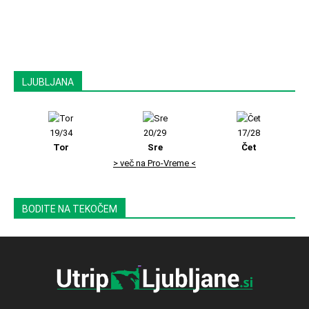
LJUBLJANA
19/34
20/29
17/28
Tor
Sre
Čet
> več na Pro-Vreme <
BODITE NA TEKOČEM