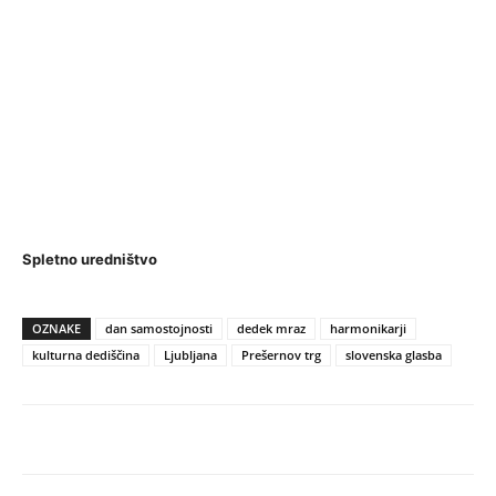
Spletno uredništvo
OZNAKE
dan samostojnosti
dedek mraz
harmonikarji
kulturna dediščina
Ljubljana
Prešernov trg
slovenska glasba