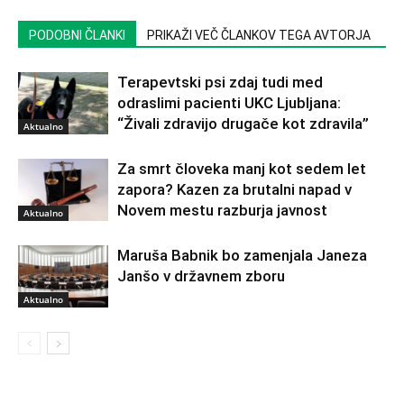
PODOBNI ČLANKI
PRIKAŽI VEČ ČLANKOV TEGA AVTORJA
Terapevtski psi zdaj tudi med
odraslimi pacienti UKC Ljubljana:
“Živali zdravijo drugače kot zdravila”
Aktualno
Za smrt človeka manj kot sedem let
zapora? Kazen za brutalni napad v
Novem mestu razburja javnost
Aktualno
Maruša Babnik bo zamenjala Janeza
Janšo v državnem zboru
Aktualno