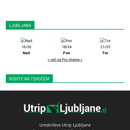
LJUBLJANA
16/30
18/34
21/35
Ned
Pon
Tor
> več na Pro-Vreme <
BODITE NA TEKOČEM
Uredništvo Utrip Ljubljane