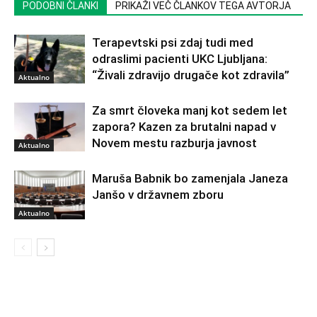
PODOBNI ČLANKI
PRIKAŽI VEČ ČLANKOV TEGA AVTORJA
Terapevtski psi zdaj tudi med
odraslimi pacienti UKC Ljubljana:
“Živali zdravijo drugače kot zdravila”
Aktualno
Za smrt človeka manj kot sedem let
zapora? Kazen za brutalni napad v
Novem mestu razburja javnost
Aktualno
Maruša Babnik bo zamenjala Janeza
Janšo v državnem zboru
Aktualno