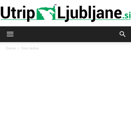
Utrip-
Doma
Foto tedna
Ljubljane