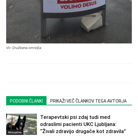
Vir: Družbena omrežja
PODOBNI ČLANKI
PRIKAŽI VEČ ČLANKOV TEGA AVTORJA
Terapevtski psi zdaj tudi med
odraslimi pacienti UKC Ljubljana:
“Živali zdravijo drugače kot zdravila”
Aktualno