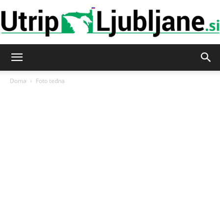
Utrip-
Doma
Foto tedna
Ljubljane