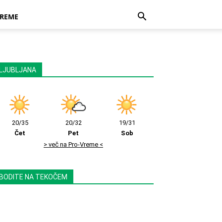
REME
LJUBLJANA
20/35
20/32
19/31
Čet
Pet
Sob
> več na Pro-Vreme <
BODITE NA TEKOČEM