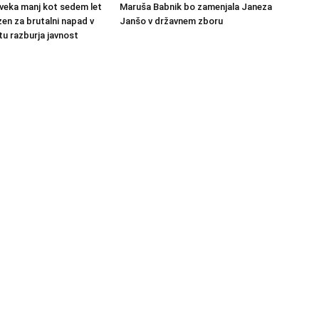
veka manj kot sedem let
Maruša Babnik bo zamenjala Janeza
en za brutalni napad v
Janšo v državnem zboru
u razburja javnost