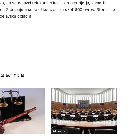
vezo, da so delavci telekomunikacijskega podjetja, zamotili
ino. Z dejanjem so ju oškodovali za okoli 900 evrov. Storilci so
 delavska oblačila.
EGA AVTORJA
Aktualno