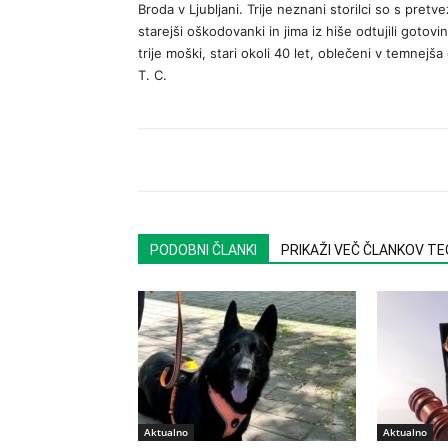
Broda v Ljubljani. Trije neznani storilci so s pret
starejši oškodovanki in jima iz hiše odtujili gotov
trije moški, stari okoli 40 let, oblečeni v temnejša
T. C.
PODOBNI ČLANKI
PRIKAŽI VEČ ČLANKOV T
Aktualno
Aktualno