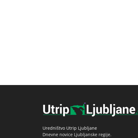
Uredništvo Utrip Ljubljane
Dnevne novice Ljubljanske regije.