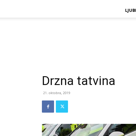
LJUB
Drzna tatvina
21. oktobra, 2019