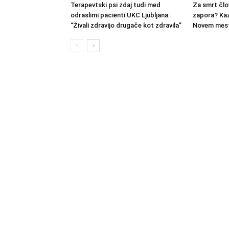
Terapevtski psi zdaj tudi med
Za smrt člo
odraslimi pacienti UKC Ljubljana:
zapora? Kaz
“Živali zdravijo drugače kot zdravila”
Novem mest