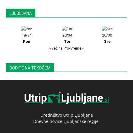
LJUBLJANA
18/34
20/34
20/30
Pon
Tor
Sre
> več na Pro-Vreme <
BODITE NA TEKOČEM
Uredništvo Utrip Ljubljane
Dnevne novice Ljubljanske regije.