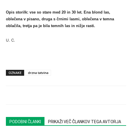
Opis storilk: vse so stare med 20 in 30 let. Ena blond las,
oblečena v pisano, druga s črnimi lasmi, oblečena v temna
oblačila, tretja pa je bila temnih las in nižje rasti.
U. C.
OZNAKE
drzna tatvina
PODOBNI ČLANKI
PRIKAŽI VEČ ČLANKOV TEGA AVTORJA