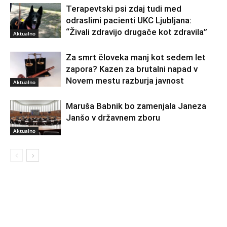
Terapevtski psi zdaj tudi med
odraslimi pacienti UKC Ljubljana:
“Živali zdravijo drugače kot zdravila”
Aktualno
Za smrt človeka manj kot sedem let
zapora? Kazen za brutalni napad v
Novem mestu razburja javnost
Aktualno
Maruša Babnik bo zamenjala Janeza
Janšo v državnem zboru
Aktualno