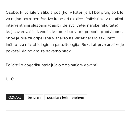
Osebe, ki so bile v stiku s pošiljko, v kateri je bil bel prah, so bile
za nujno potreben čas izolirane od okolice. Policisti so z ostalimi
interventnimi službami (gasilci, delavci veterinarske fakultete)
kraj zavarovali in izvedli ukrepe, ki so v teh primerih predvidene.
Snov je bila že odpeljana v analizo na Veterinarsko fakulteto –
Inštitut za mikrobiologio in parazitologijo. Rezultat prve analize je
pokazal, da ne gre za nevarno snov.
Policisti o dogodku nadaljujejo z zbiranjem obvestil.
U. C.
OZNAKE
bel prah
pošiljka z belim prahom