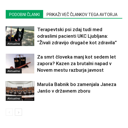
PODOBNI ČLANKI
PRIKAŽI VEČ ČLANKOV TEGA AVTORJA
Terapevtski psi zdaj tudi med
odraslimi pacienti UKC Ljubljana:
“Živali zdravijo drugače kot zdravila”
Aktualno
Za smrt človeka manj kot sedem let
zapora? Kazen za brutalni napad v
Novem mestu razburja javnost
Aktualno
Maruša Babnik bo zamenjala Janeza
Janšo v državnem zboru
Aktualno