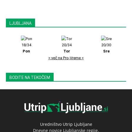
LJUBLJANA
18/34
20/34
20/30
Pon
Tor
Sre
> več na Pro-Vreme <
BODITE NA TEKOČEM
Uredništvo Utrip Ljubljane
Dnevne novice Ljubljanske regije.