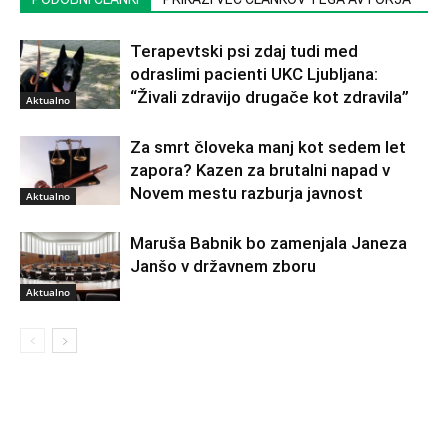
Terapevtski psi zdaj tudi med
odraslimi pacienti UKC Ljubljana:
“Živali zdravijo drugače kot zdravila”
Aktualno
Za smrt človeka manj kot sedem let
zapora? Kazen za brutalni napad v
Novem mestu razburja javnost
Aktualno
Maruša Babnik bo zamenjala Janeza
Janšo v državnem zboru
Aktualno