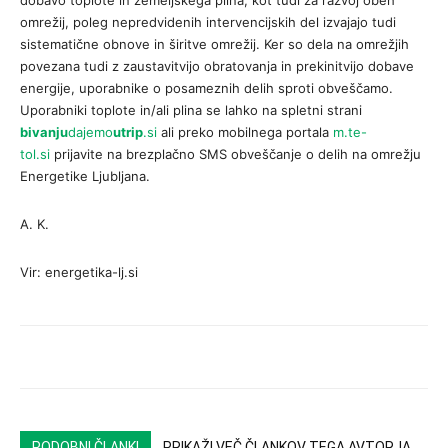
dobavo toplote in zemeljskega plina, kot tudi za razvoj obeh
omrežij, poleg nepredvidenih intervencijskih del izvajajo tudi
sistematične obnove in širitve omrežij. Ker so dela na omrežjih
povezana tudi z zaustavitvijo obratovanja in prekinitvijo dobave
energije, uporabnike o posameznih delih sproti obveščamo.
Uporabniki toplote in/ali plina se lahko na spletni strani
bivanju
dajemo
utrip
.si
ali preko mobilnega portala
m.te-
tol.si
prijavite na brezplačno SMS obveščanje o delih na omrežju
Energetike Ljubljana.
A. K.
Vir: energetika-lj.si
PODOBNI ČLANKI
PRIKAŽI VEČ ČLANKOV TEGA AVTORJA