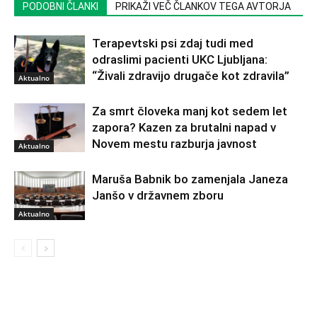
PODOBNI ČLANKI
PRIKAŽI VEČ ČLANKOV TEGA AVTORJA
Terapevtski psi zdaj tudi med
odraslimi pacienti UKC Ljubljana:
“Živali zdravijo drugače kot zdravila”
Aktualno
Za smrt človeka manj kot sedem let
zapora? Kazen za brutalni napad v
Novem mestu razburja javnost
Aktualno
Maruša Babnik bo zamenjala Janeza
Janšo v državnem zboru
Aktualno