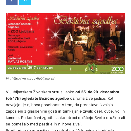
Vir: http://www.zoo-ljubljana.si/
V ljubljanskem Živalskem vrtu si lahko
od 25. do 29. decembra
(ob 17h) ogledate Božično zgodbo
oziroma žive jaslice. Kot
navajajo, je njihova posebnost v tem, da predstavo izvajajo
zaposleni z glasbenimi gosti in tamkajšnje živali: osel, ovce, vol in
kamele. Po končani zgodbi lahko otroci obiščejo Sveto družino ali
se pomešajo med pastirje in njihove živali.
Predhodne rezervacije niso potrebne. Vstopnica za odrasle