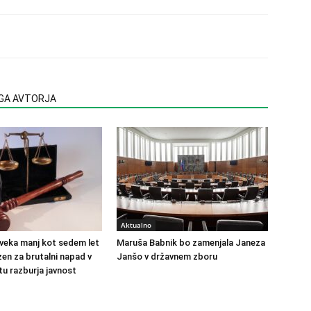
EGA AVTORJA
Aktualno
veka manj kot sedem let
Maruša Babnik bo zamenjala Janeza
en za brutalni napad v
Janšo v državnem zboru
u razburja javnost