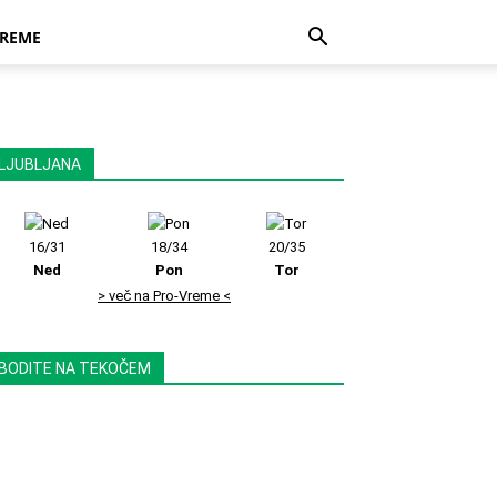
REME
LJUBLJANA
16/31
18/34
20/35
Ned
Pon
Tor
> več na Pro-Vreme <
BODITE NA TEKOČEM