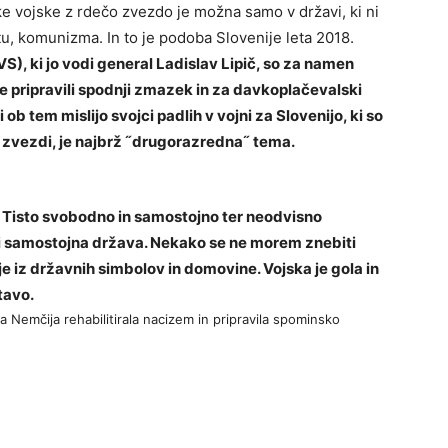
ke vojske z rdečo zvezdo je možna samo v državi, ki ni
tu, komunizma. In to je podoba Slovenije leta 2018.
S), ki jo vodi general Ladislav Lipič, so za namen
e pripravili spodnji zmazek in za davkoplačevalski
 ob tem mislijo svojci padlih v vojni za Slovenijo, ki so
i zvezdi, je najbrž
˝drugorazredna˝ tema.
. Tisto svobodno in samostojno ter neodvisno
tati samostojna država. Nekako se ne morem znebiti
e iz državnih simbolov in domovine. Vojska je gola in
tavo.
a Nemčija rehabilitirala nacizem in pripravila spominsko