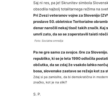
Saj ni res, pa je! Skrunitev simbola Slovens
obsodila najbolj totalitarnega režima na sve
Pri Zvezi veteranov vojne za Slovenijo (ZVV
proslave 50. obletnice Teritorialne obramb
denar naročili nekaj tisoč takih značk. Kaj si
umrli zato, da so se zoperstavili taisti rdeč
Foto: Socialna omrežja
Pa ne gre samo za svojce. Gre za Slovenijo
republiko, ki se je leta 1990 odločila pos
občutka, da se zdaj že vsakdo lahko norčuj
bosa, slovenske zastave se režejo kot za s
Zdaj si pa zamislite, da bi demokratična in modern
značko, kot je na sliki?
S. P.