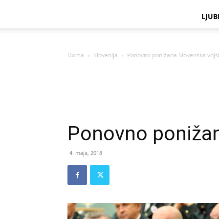
LJUB
Doma
Slovenija
Ponovno ponižana Slovenska vojs
Ponovno ponižan
4. maja, 2018