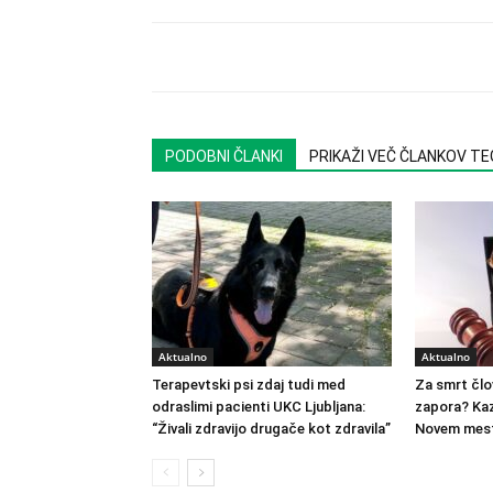
PODOBNI ČLANKI
PRIKAŽI VEČ ČLANKOV T
Aktualno
Aktualno
Terapevtski psi zdaj tudi med
Za smrt člo
odraslimi pacienti UKC Ljubljana:
zapora? Kaz
“Živali zdravijo drugače kot zdravila”
Novem mest