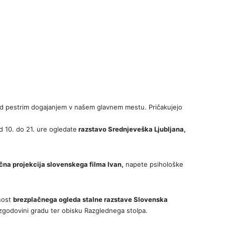
ed pestrim dogajanjem v našem glavnem mestu. Pričakujejo
d 10. do 21. ure ogledate
razstavo Srednjeveška Ljubljana,
čna projekcija slovenskega filma Ivan,
napete psihološke
žnost
brezplačnega ogleda stalne razstave Slovenska
zgodovini gradu ter obisku Razglednega stolpa.