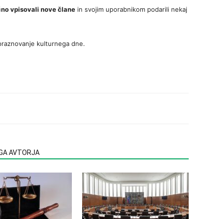
no vpisovali nove člane
in svojim uporabnikom podarili nekaj
o praznovanje kulturnega dne.
EGA AVTORJA