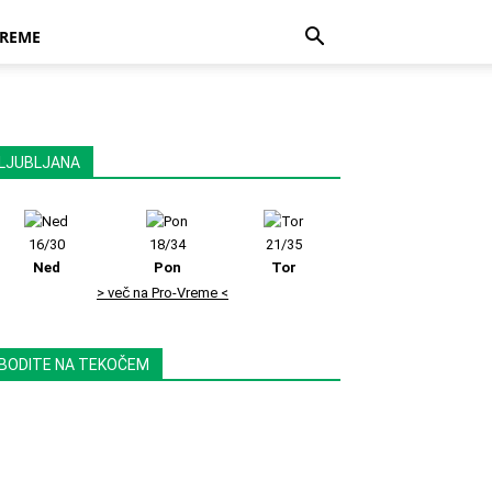
REME
LJUBLJANA
16/30
18/34
21/35
Ned
Pon
Tor
> več na Pro-Vreme <
BODITE NA TEKOČEM