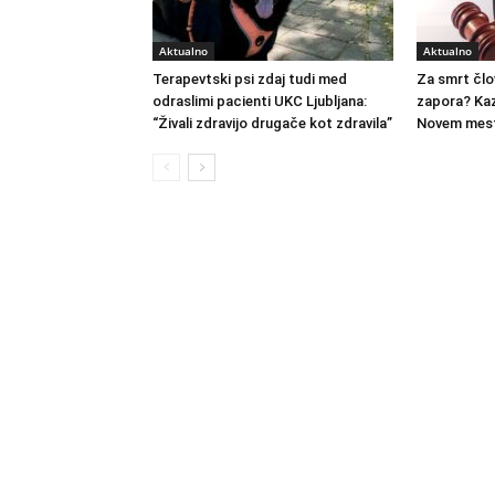
Aktualno
Aktualno
Terapevtski psi zdaj tudi med
Za smrt člo
odraslimi pacienti UKC Ljubljana:
zapora? Kaz
“Živali zdravijo drugače kot zdravila”
Novem mest