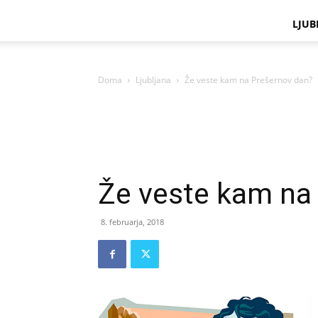
LJUB
Doma
Ljubljana
Že veste kam na Prešernov dan?
Že veste kam na
8. februarja, 2018