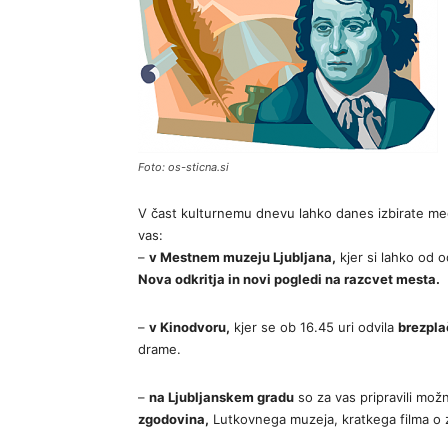
Foto: os-sticna.si
V čast kulturnemu dnevu lahko danes izbirate m
vas:
–
v Mestnem muzeju Ljubljana,
kjer si lahko od o
Nova odkritja in novi pogledi na razcvet mesta.
–
v Kinodvoru,
kjer se ob 16.45 uri odvila
brezpla
drame.
–
na Ljubljanskem gradu
so za vas pripravili mo
zgodovina,
Lutkovnega muzeja, kratkega filma o 