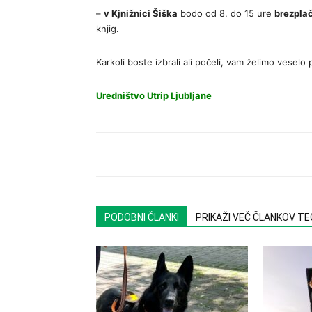
–
v Kjnižnici Šiška
bodo od 8. do 15 ure
brezplač
knjig.
Karkoli boste izbrali ali počeli, vam želimo vesel
Uredništvo Utrip Ljubljane
PODOBNI ČLANKI
PRIKAŽI VEČ ČLANKOV T