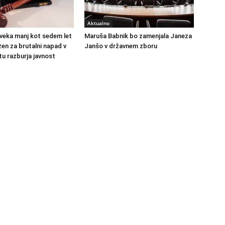
Aktualno
veka manj kot sedem let
Maruša Babnik bo zamenjala Janeza
en za brutalni napad v
Janšo v državnem zboru
u razburja javnost