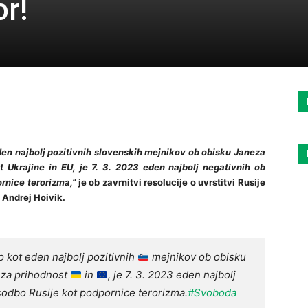
or!
eden najbolj pozitivnih slovenskih mejnikov ob obisku Janeza
 Ukrajine in EU, je 7. 3. 2023 eden najbolj negativnih ob
ornice terorizma,”
je ob zavrnitvi resolucije o uvrstitvi Rusije
 Andrej Hoivik.
o kot eden najbolj pozitivnih
mejnikov ob obisku
 za prihodnost
in
, je 7. 3. 2023 eden najbolj
bsodbo Rusije kot podpornice terorizma.
#Svoboda