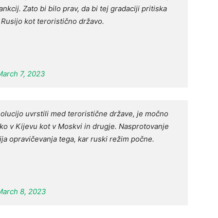
nkcij. Zato bi bilo prav, da bi tej gradaciji pritiska
 Rusijo kot teroristično državo.
March 7, 2023
solucijo uvrstili med teroristične države, je močno
ako v Kijevu kot v Moskvi in drugje. Nasprotovanje
icija opravičevanja tega, kar ruski režim počne.
March 8, 2023