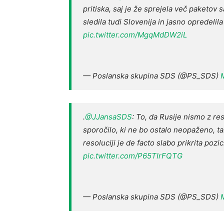
pritiska, saj je že sprejela več paketov sa
sledila tudi Slovenija in jasno opredelila
pic.twitter.com/MgqMdDW2iL
— Poslanska skupina SDS (@PS_SDS)
.⁦
@JJansaSDS
⁩: To, da Rusije nismo z re
sporočilo, ki ne bo ostalo neopaženo, t
resoluciji je de facto slabo prikrita poz
pic.twitter.com/P65TIrFQTG
— Poslanska skupina SDS (@PS_SDS)