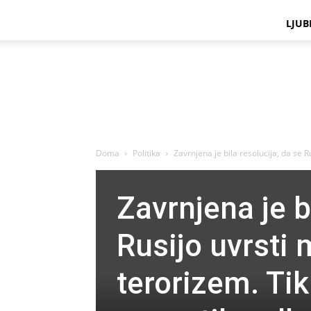
LJUB
Doma
Politika
Zavrnjena je bila resolucija, da se R
Zavrnjena je b
Rusijo uvrsti 
terorizem. Ti