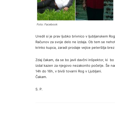
Foto: Facebook
Uredil si je prav ljubko brivnico v ljubljanskem Rog
Računov za svoje delo ne izdaja. Ob tem se nehot
krinko kupca, zaradi prodaje vejice peteršilja brez
Zdaj čakam, da se bo javil davčni inšpektor, ki bo 
izdal kazen za njegovo nezakonito početje. Še na
14h do 16h, v bivši tovarni Rog v Ljubljani.
Čakam.
S. P.