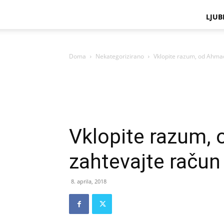
LJUB
Doma
Nekategorizirano
Vklopite razum, od Ahma
Vklopite razum,
zahtevajte račun
8. aprila, 2018