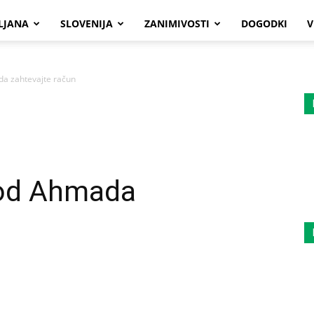
LJANA
SLOVENIJA
ZANIMIVOSTI
DOGODKI
V
da zahtevajte račun
 od Ahmada