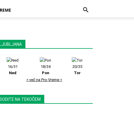
REME
LJUBLJANA
16/31
18/34
20/35
Ned
Pon
Tor
> več na Pro-Vreme <
BODITE NA TEKOČEM