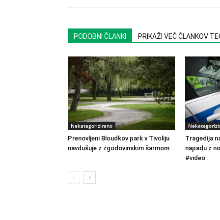
PODOBNI ČLANKI
PRIKAŽI VEČ ČLANKOV T
Nekategorizirano
Nekategorizi
Prenovljeni Bloudkov park v Tivoliju
Tragedija na
navdušuje z zgodovinskim šarmom
napadu z no
#video