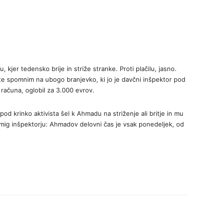
u, kjer tedensko brije in striže stranke. Proti plačilu, jasno.
e spomnim na ubogo branjevko, ki jo je davčni inšpektor pod
 računa, oglobil za 3.000 evrov.
pod krinko aktivista šel k Ahmadu na striženje ali britje in mu
mig inšpektorju: Ahmadov delovni čas je vsak ponedeljek, od