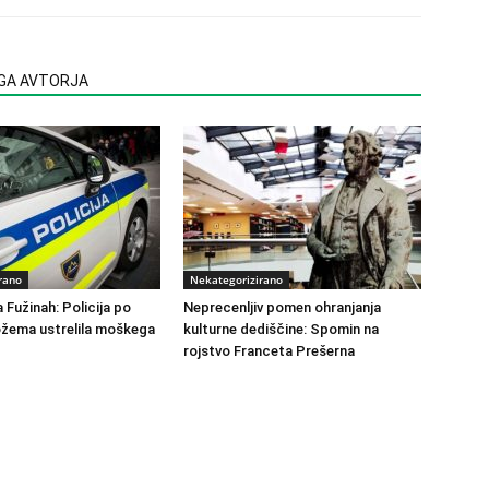
EGA AVTORJA
rano
Nekategorizirano
 Fužinah: Policija po
Neprecenljiv pomen ohranjanja
žema ustrelila moškega
kulturne dediščine: Spomin na
rojstvo Franceta Prešerna