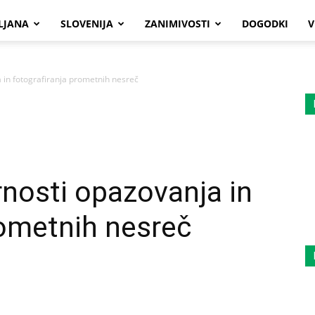
LJANA
SLOVENIJA
ZANIMIVOSTI
DOGODKI
V
 in fotografiranja prometnih nesreč
nosti opazovanja in
rometnih nesreč