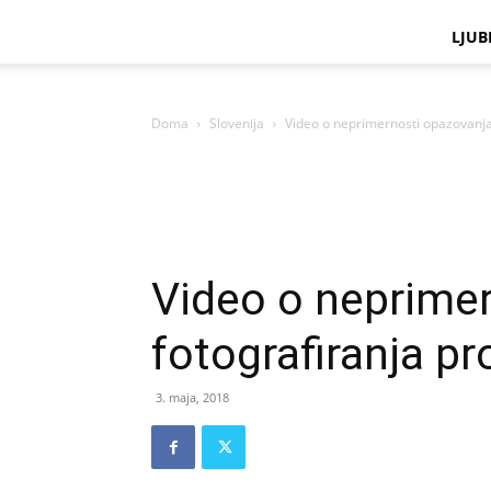
LJUB
Doma
Slovenija
Video o neprimernosti opazovanja
Video o neprimer
fotografiranja p
3. maja, 2018