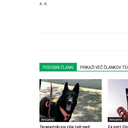
A. K.
PODOBNI ČLANKI
PRIKAŽI VEČ ČLANKOV T
Aktualno
Aktualno
Terapevtski psi zdaj tudi med
Za smrt člo