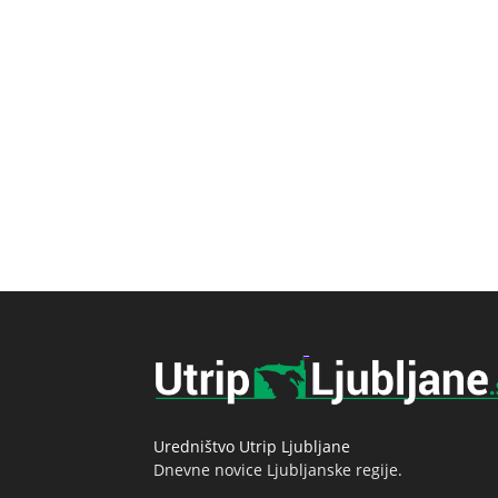
Uredništvo Utrip Ljubljane
Dnevne novice Ljubljanske regije.