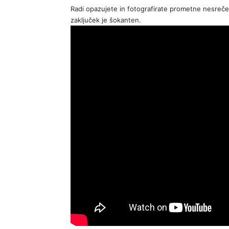
Radi opazujete in fotografirate prometne nesreče? 
zaključek je šokanten.