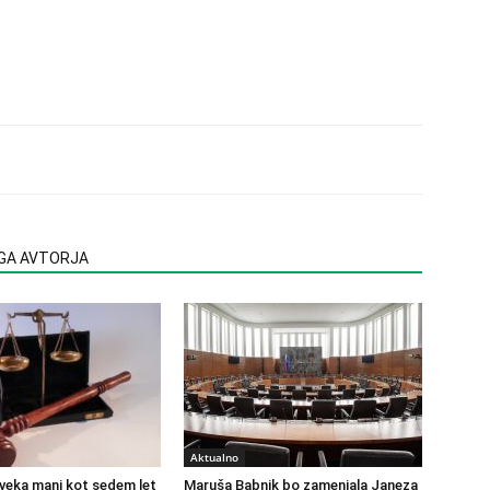
EGA AVTORJA
Aktualno
veka manj kot sedem let
Maruša Babnik bo zamenjala Janeza