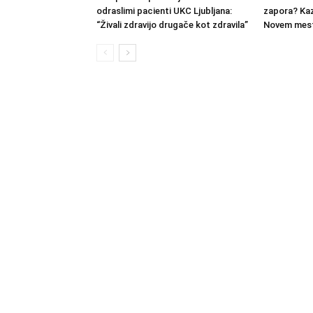
odraslimi pacienti UKC Ljubljana:
zapora? Kaz
“Živali zdravijo drugače kot zdravila”
Novem mest