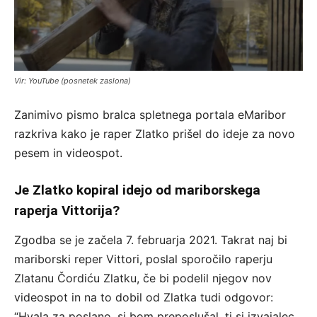
Vir: YouTube (posnetek zaslona)
Zanimivo pismo bralca spletnega portala eMaribor
razkriva kako je raper Zlatko prišel do ideje za novo
pesem in videospot.
Je Zlatko kopiral idejo od mariborskega
raperja Vittorija?
Zgodba se je začela 7. februarja 2021. Takrat naj bi
mariborski reper Vittori, poslal sporočilo raperju
Zlatanu Čordiću Zlatku, če bi podelil njegov nov
videospot in na to dobil od Zlatka tudi odgovor:
“Hvala za poslano, si bom preposlušal, ti si izvajalec,