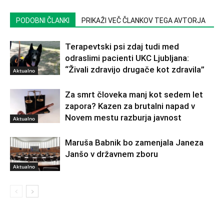
PODOBNI ČLANKI
PRIKAŽI VEČ ČLANKOV TEGA AVTORJA
Terapevtski psi zdaj tudi med
odraslimi pacienti UKC Ljubljana:
“Živali zdravijo drugače kot zdravila”
Aktualno
Za smrt človeka manj kot sedem let
zapora? Kazen za brutalni napad v
Novem mestu razburja javnost
Aktualno
Maruša Babnik bo zamenjala Janeza
Janšo v državnem zboru
Aktualno