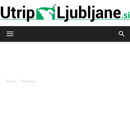
Utrip-
Ljubljane
Doma
Slovenija