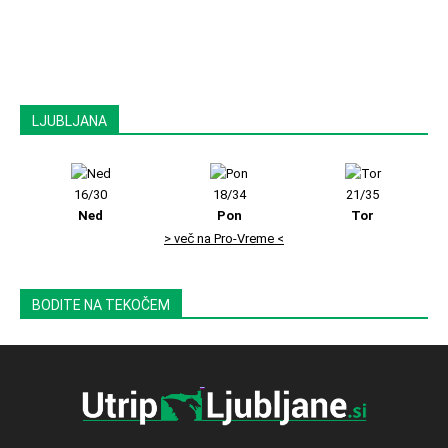
LJUBLJANA
16/30
18/34
21/35
Ned
Pon
Tor
> več na Pro-Vreme <
BODITE NA TEKOČEM