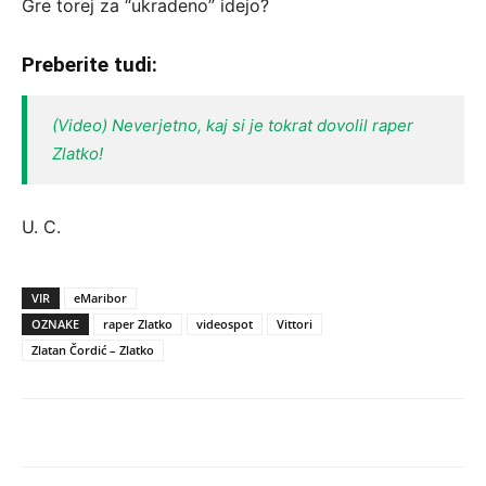
Gre torej za “ukradeno” idejo?
Preberite tudi:
(Video) Neverjetno, kaj si je tokrat dovolil raper
Zlatko!
U. C.
VIR
eMaribor
OZNAKE
raper Zlatko
videospot
Vittori
Zlatan Čordić – Zlatko