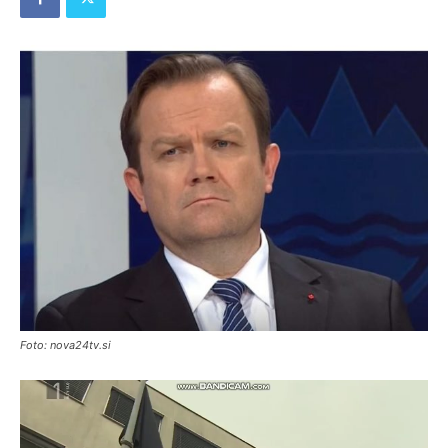
Foto: nova24tv.si
Predvajalnik
videa