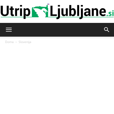
Utrip-
Doma
Slovenija
Ljubljane