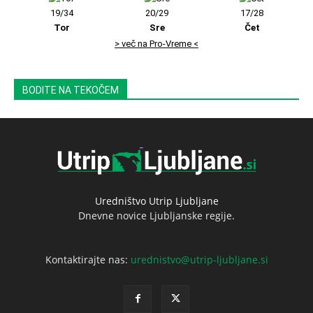
19/34
20/29
17/28
Tor
Sre
Čet
> več na Pro-Vreme <
BODITE NA TEKOČEM
Uredništvo Utrip Ljubljane
Dnevne novice Ljubljanske regije.
Kontaktirajte nas:
urednistvo@utrip-ljubljane.si