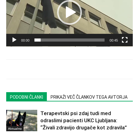
00:00
00:45
PODOBNI ČLANKI
PRIKAŽI VEČ ČLANKOV TEGA AVTORJA
Terapevtski psi zdaj tudi med
odraslimi pacienti UKC Ljubljana:
“Živali zdravijo drugače kot zdravila”
Aktualno