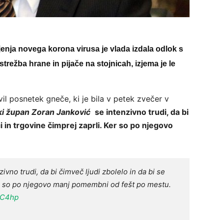
enja novega korona virusa je vlada izdala odlok s
režba hrane in pijače na stojnicah, izjema je le
il posnetek gneče, ki je bila v petek zvečer v
ki župan ⁦Zoran Janković
⁩
se intenzivno trudi, da bi
ci in trgovine čimprej zaprli. Ker so po njegovo
ivno trudi, da bi čimveč ljudi zbolelo in da bi se
 Ker so po njegovo manj pomembni od fešt po mestu.
kkC4hp