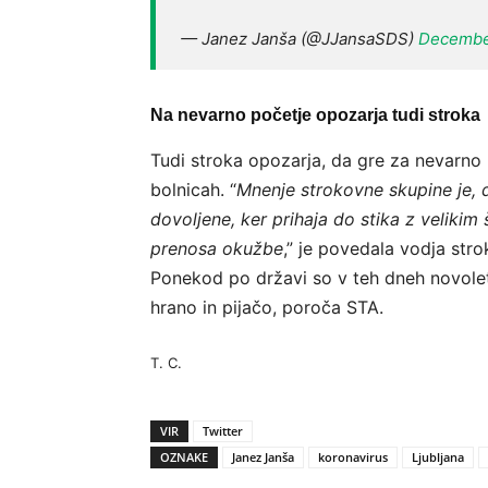
— Janez Janša (@JJansaSDS)
Decembe
Na nevarno početje opozarja tudi stroka
Tudi stroka opozarja, da gre za nevarno
bolnicah. “
Mnenje strokovne skupine je, da
dovoljene, ker prihaja do stika z velikim
prenosa okužbe
,” je povedala vodja str
Ponekod po državi so v teh dneh novoletni
hrano in pijačo, poroča STA.
T. C.
VIR
Twitter
OZNAKE
Janez Janša
koronavirus
Ljubljana