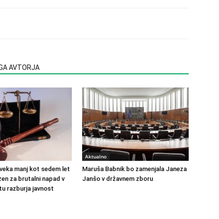
EGA AVTORJA
Aktualno
veka manj kot sedem let
Maruša Babnik bo zamenjala Janeza
en za brutalni napad v
Janšo v državnem zboru
u razburja javnost