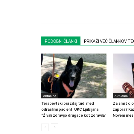
PODOBNI ČLANKI
PRIKAŽI VEČ ČLANKOV T
Aktualno
Aktualno
Terapevtski psi zdaj tudi med
Za smrt člo
odraslimi pacienti UKC Ljubljana:
zapora? Kaz
“Živali zdravijo drugače kot zdravila”
Novem mest