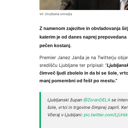
Vir: Družbena omrežja
Z namenom zajezitve in obvladovanja širj
katerim je od danes naprej prepovedana st
pečen kostanj.
Premier Janez Janša je na Twitterju objav
središču Ljubljane ter pripisal: “
Ljubljans
čimveč ljudi zbolelo in da bi se šole, vrt
manj pomembni od fešt po mestu.”
Ljubljanski župan
@ZoranDELA
se intenz
šole, vrtci in trgovine čimprej zaprli.
Včeraj v Ljubljani:
pic.twitter.com/LjUr