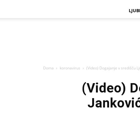
LJUB
Doma
koronavirus
(Video) Dogajanje v središču Lj
(Video) D
Jankovi