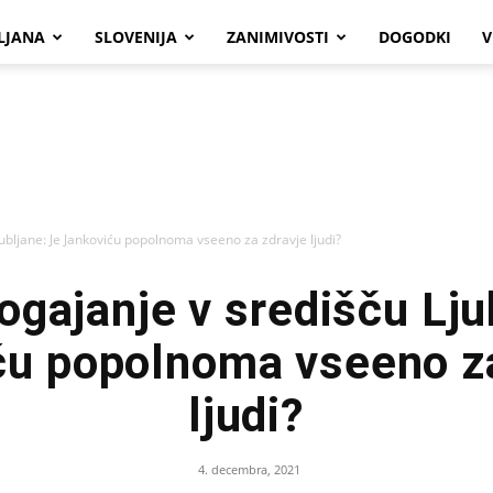
LJANA
SLOVENIJA
ZANIMIVOSTI
DOGODKI
V
ubljane: Je Jankoviću popolnoma vseeno za zdravje ljudi?
ogajanje v središču Lju
ću popolnoma vseeno za
ljudi?
4. decembra, 2021