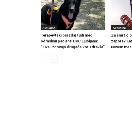
Aktualno
Aktualno
Terapevtski psi zdaj tudi med
Za smrt člo
odraslimi pacienti UKC Ljubljana:
zapora? Kaz
“Živali zdravijo drugače kot zdravila”
Novem mest