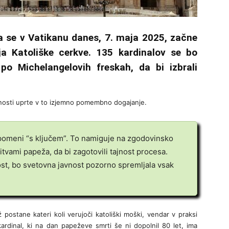
a se v Vatikanu danes, 7. maja 2025, začne
ja Katoliške cerkve. 135 kardinalov se bo
 po Michelangelovih freskah, da bi izbrali
avnosti uprte v to izjemno pomembno dogajanje.
n pomeni “s ključem”. To namiguje na zgodovinsko
itvami papeža, da bi zagotovili tajnost procesa.
ost, bo svetovna javnost pozorno spremljala vsak
 postane kateri koli verujoči katoliški moški, vendar v praksi
ardinal, ki na dan papeževe smrti še ni dopolnil 80 let, ima