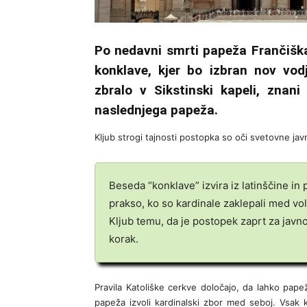
Po nedavni smrti papeža Frančišk
konklave, kjer bo izbran nov vod
zbralo v Sikstinski kapeli, znani
naslednjega papeža.
Kljub strogi tajnosti postopka so oči svetovne j
Beseda “konklave” izvira iz latinščine i
prakso, ko so kardinale zaklepali med vol
Kljub temu, da je postopek zaprt za javn
korak.
Pravila Katoliške cerkve določajo, da lahko papež
papeža izvoli kardinalski zbor med seboj. Vsak k