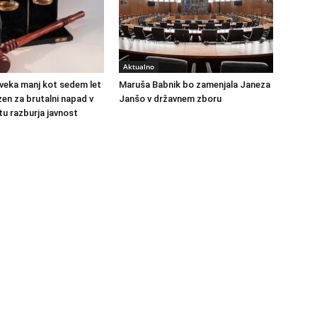
Aktualno
veka manj kot sedem let
Maruša Babnik bo zamenjala Janeza
en za brutalni napad v
Janšo v državnem zboru
u razburja javnost