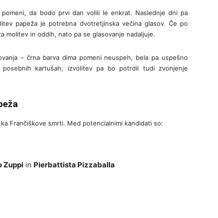
 pomeni, da bodo prvi dan volili le enkrat. Naslednje dni pa
volitev papeža je potrebna dvotretjinska večina glasov. Če po
za molitev in oddih, nato pa se glasovanje nadaljuje.
lasovanja – črna barva dima pomeni neuspeh, bela pa uspešno
v posebnih kartušah, izvolitev pa bo potrdil tudi zvonjenje
peža
a Frančiškove smrti. Med potencialnimi kandidati so:
 Zuppi
in
Pierbattista Pizzaballa