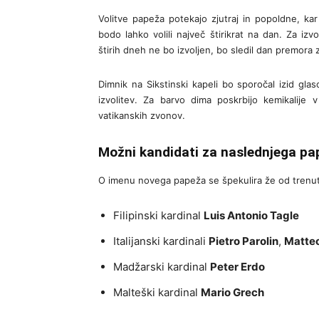
Volitve papeža potekajo zjutraj in popoldne, kar
bodo lahko volili največ štirikrat na dan. Za iz
štirih dneh ne bo izvoljen, bo sledil dan premora 
Dimnik na Sikstinski kapeli bo sporočal izid g
izvolitev. Za barvo dima poskrbijo kemikalije 
vatikanskih zvonov.
Možni kandidati za naslednjega pa
O imenu novega papeža se špekulira že od trenutk
Filipinski kardinal
Luis Antonio Tagle
Italijanski kardinali
Pietro Parolin
,
Matteo
Madžarski kardinal
Peter Erdo
Malteški kardinal
Mario Grech