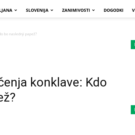
LJANA
SLOVENIJA
ZANIMIVOSTI
DOGODKI
V
do bo naslednji papež?
čenja konklave: Kdo
ež?