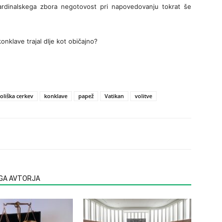
 kardinalskega zbora negotovost pri napovedovanju tokrat še
konklave trajal dlje kot običajno?
oliška cerkev
konklave
papež
Vatikan
volitve
EGA AVTORJA