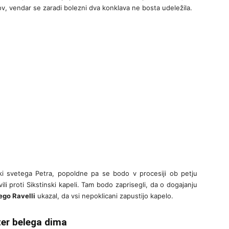
lov, vendar se zaradi bolezni dva konklava ne bosta udeležila.
iki svetega Petra, popoldne pa se bodo v procesiji ob petju
li proti Sikstinski kapeli. Tam bodo zaprisegli, da o dogajanju
ego Ravelli
ukazal, da vsi nepoklicani zapustijo kapelo.
ter belega dima