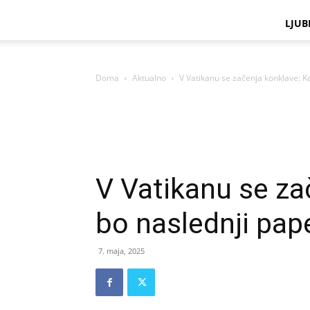
LJUB
Doma
Aktualno
V Vatikanu se začenja konklave: K
V Vatikanu se za
bo naslednji pap
7. maja, 2025