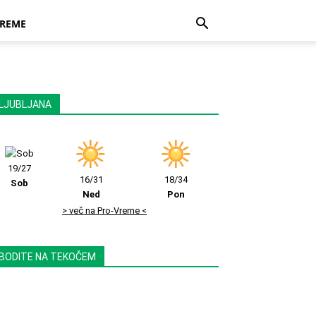
REME
LJUBLJANA
19/27
16/31
18/34
Sob
Ned
Pon
> več na Pro-Vreme <
BODITE NA TEKOČEM