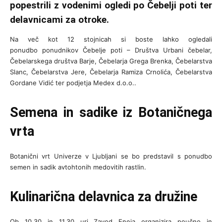
popestrili z vodenimi ogledi po Čebelji poti ter
delavnicami za otroke.
Na več kot 12 stojnicah si boste lahko ogledali
ponudbo ponudnikov Čebelje poti – Društva Urbani čebelar,
Čebelarskega društva Barje, Čebelarja Grega Brenka, Čebelarstva
Slanc, Čebelarstva Jere, Čebelarja Ramiza Crnolića, Čebelarstva
Gordane Vidić ter podjetja Medex d.o.o..
Semena in sadike iz Botaničnega
vrta
Botanični vrt Univerze v Ljubljani se bo predstavil s ponudbo
semen in sadik avtohtonih medovitih rastlin.
Kulinarična delavnica za družine
Ob 10.30 in 11.30 uri Zavod Eneja organizira poučno in