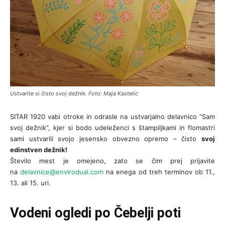
Ustvarite si čisto svoj dežnik. Foto: Maja Kastelic
SITAR 1920 vabi otroke in odrasle na ustvarjalno delavnico “Sam
svoj dežnik”, kjer si bodo udeleženci s štampiljkami in flomastri
sami ustvarili svojo jesensko obvezno opremo – čisto
svoj
edinstven dežnik!
Število mest je omejeno, zato se čim prej prijavite
na
delavnice@envirodual.com
na enega od treh terminov ob 11.,
13. ali 15. uri.
Vodeni ogledi po Čebelji poti