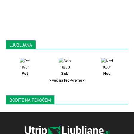
LJUBLJANA
19/31
18/30
18/31
Pet
Sob
Ned
> več na Pro-Vreme <
BODITE NA TEKOČEM