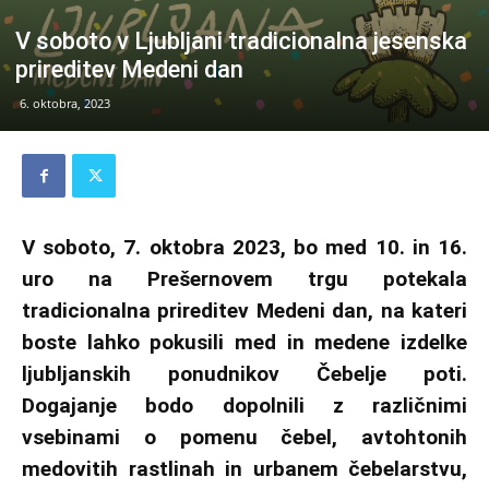
V soboto v Ljubljani tradicionalna jesenska
prireditev Medeni dan
6. oktobra, 2023
V soboto, 7. oktobra 2023, bo med 10. in 16.
uro na Prešernovem trgu potekala
tradicionalna prireditev Medeni dan, na kateri
boste lahko pokusili med in medene izdelke
ljubljanskih ponudnikov Čebelje poti.
Dogajanje bodo dopolnili z različnimi
vsebinami o pomenu čebel, avtohtonih
medovitih rastlinah in urbanem čebelarstvu,