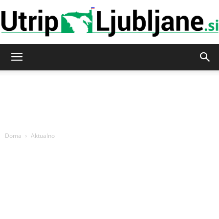
Utrip-
Ljubljane
Doma
Aktualno