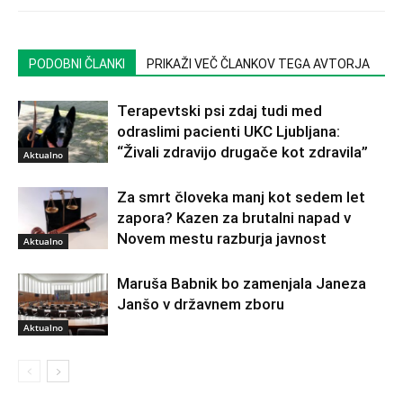
PODOBNI ČLANKI
PRIKAŽI VEČ ČLANKOV TEGA AVTORJA
Terapevtski psi zdaj tudi med
odraslimi pacienti UKC Ljubljana:
“Živali zdravijo drugače kot zdravila”
Aktualno
Za smrt človeka manj kot sedem let
zapora? Kazen za brutalni napad v
Novem mestu razburja javnost
Aktualno
Maruša Babnik bo zamenjala Janeza
Janšo v državnem zboru
Aktualno