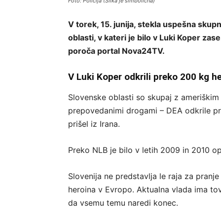
Foto: Policija (Slika je simbolična)
V torek, 15. junija, stekla uspešna skup
oblasti, v kateri je bilo v Luki Koper z
poroča portal Nova24TV.
V Luki Koper odkrili preko 200 kg h
Slovenske oblasti so skupaj z ameriški
prepovedanimi drogami – DEA odkrile pre
prišel iz Irana.
Preko NLB je bilo v letih 2009 in 2010 op
Slovenija ne predstavlja le raja za pranj
heroina v Evropo. Aktualna vlada ima tovr
da vsemu temu naredi konec.