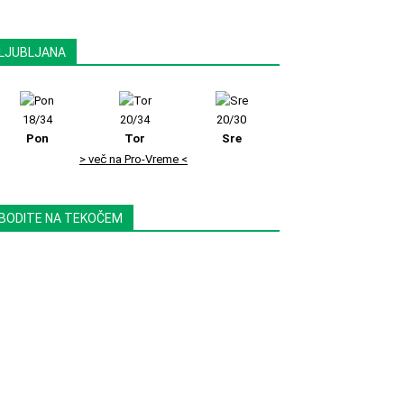
LJUBLJANA
18/34
20/34
20/30
Pon
Tor
Sre
> več na Pro-Vreme <
BODITE NA TEKOČEM