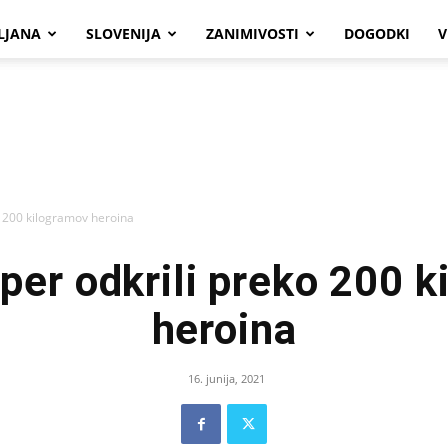
LJANA
SLOVENIJA
ZANIMIVOSTI
DOGODKI
V
o 200 kilogramov heroina
per odkrili preko 200 
heroina
16. junija, 2021