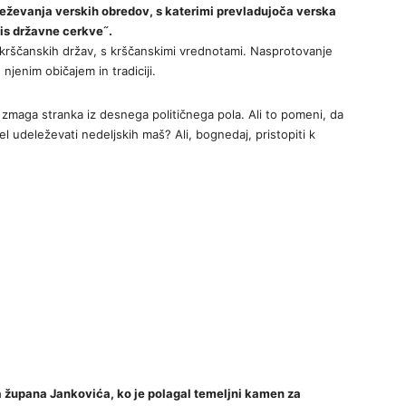
eleževanja verskih obredov, s katerimi prevladujoča verska
is državne cerkve˝.
d krščanskih držav, s krščanskimi vrednotami. Nasprotovanje
njenim običajem in tradiciji.
zmaga stranka iz desnega političnega pola. Ali to pomeni, da
el udeleževati nedeljskih maš? Ali, bognedaj, pristopiti k
la župana Jankovića, ko je polagal temeljni kamen za