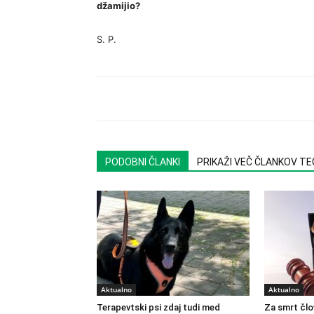
džamijio?
S. P.
PODOBNI ČLANKI
PRIKAŽI VEČ ČLANKOV T
Aktualno
Aktualno
Terapevtski psi zdaj tudi med
Za smrt člo