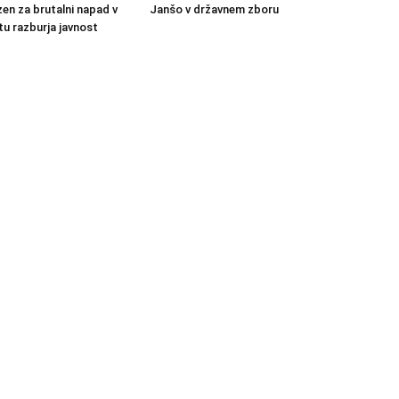
en za brutalni napad v
Janšo v državnem zboru
u razburja javnost