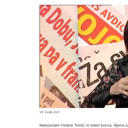
Vir: kvak.com
Nebulozam Violete Tomić ni videti konca. Njena z