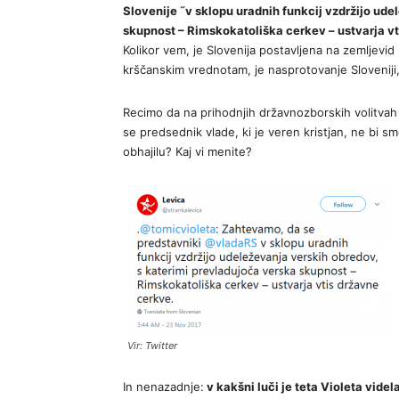
Slovenije ˝v sklopu uradnih funkcij vzdržijo ud
skupnost – Rimskokatoliška cerkev – ustvarja vt
Kolikor vem, je Slovenija postavljena na zemljevi
krščanskim vrednotam, je nasprotovanje Sloveniji, 
Recimo da na prihodnjih državnozborskih volitvah 
se predsednik vlade, ki je veren kristjan, ne bi sm
obhajilu? Kaj vi menite?
Vir: Twitter
In nenazadnje:
v kakšni luči je teta Violeta vide