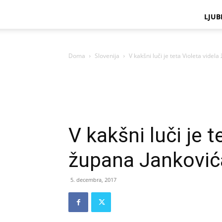
LJUB
Doma
Slovenija
V kakšni luči je teta Violeta videl
V kakšni luči je t
župana Janković
5. decembra, 2017