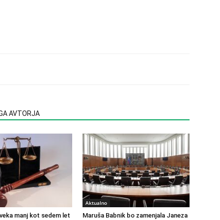
EGA AVTORJA
Aktualno
veka manj kot sedem let
Maruša Babnik bo zamenjala Janeza