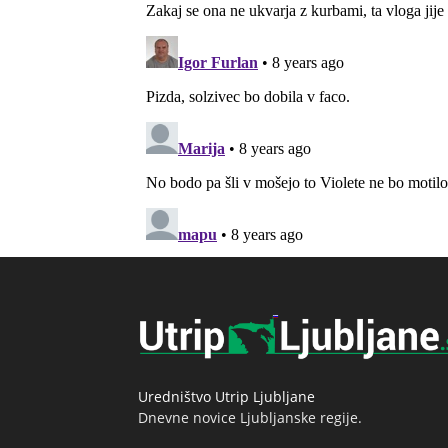
Uredništvo Utrip Ljubljane
Dnevne novice Ljubljanske regije.