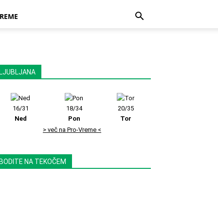
REME
LJUBLJANA
16/31
18/34
20/35
Ned
Pon
Tor
> več na Pro-Vreme <
BODITE NA TEKOČEM