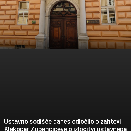
Ustavno sodišče danes odločilo o zahtevi
Klakočar Zupančičeve o izločitvi ustavnega