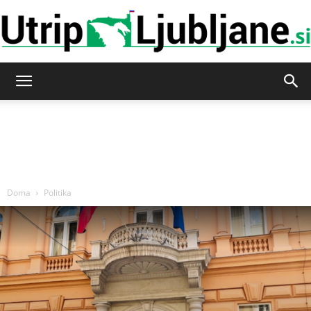
Utrip-
Ljubljane
Doma
Politika