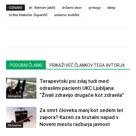
OZNAKE
dr. Klemen Jaklič
državni zbor
presoja
sklep
Urška Klakočar Zupančič
ustavno sodišče
PODOBNI ČLANKI
PRIKAŽI VEČ ČLANKOV TEGA AVTORJA
Terapevtski psi zdaj tudi med
odraslimi pacienti UKC Ljubljana:
“Živali zdravijo drugače kot zdravila”
Aktualno
Za smrt človeka manj kot sedem let
zapora? Kazen za brutalni napad v
Novem mestu razburja javnost
Aktualno