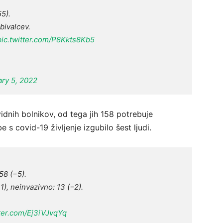
55).
bivalcev.
pic.twitter.com/P8Kkts8Kb5
ry 5, 2022
idnih bolnikov, od tega jih 158 potrebuje
 s covid-19 življenje izgubilo šest ljudi.
58 (−5).
−1), neinvazivno: 13 (−2).
tter.com/Ej3iVJvqYq