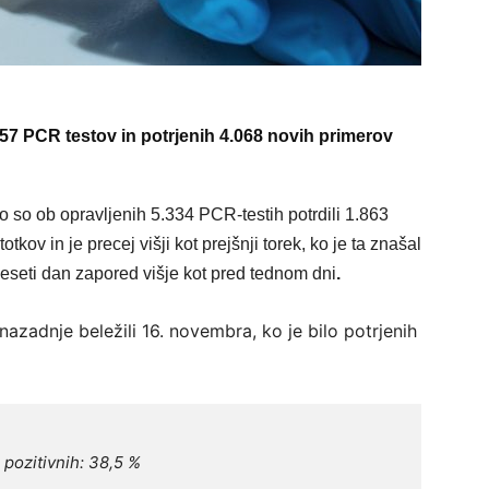
.557 PCR testov in potrjenih 4.068 novih primerov
ko so ob opravljenih 5.334 PCR-testih potrdili 1.863
kov in je precej višji kot prejšnji torek, ko je ta znašal
deseti dan zapored višje kot pred tednom dni
.
nazadnje beležili 16. novembra, ko je bilo potrjenih
 pozitivnih: 38,5 %