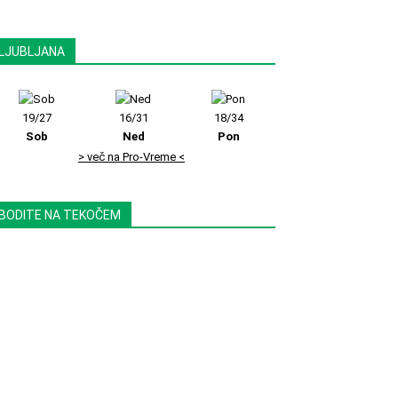
LJUBLJANA
19/27
16/31
18/34
Sob
Ned
Pon
> več na Pro-Vreme <
BODITE NA TEKOČEM