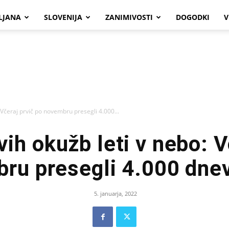
LJANA
SLOVENIJA
ZANIMIVOSTI
DOGODKI
V
: Včeraj prvič po novembru presegli 4.000...
vih okužb leti v nebo: V
ru presegli 4.000 dne
5. januarja, 2022