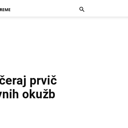
REME
čeraj prvič
vnih okužb