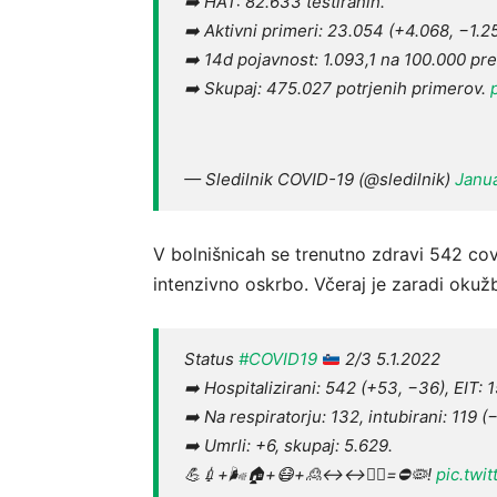
➡️ HAT: 82.633 testiranih.
➡️ Aktivni primeri: 23.054 (+4.068, −1.2
➡️ 14d pojavnost: 1.093,1 na 100.000 pre
➡️ Skupaj: 475.027 potrjenih primerov.
— Sledilnik COVID-19 (@sledilnik)
Janua
V bolnišnicah se trenutno zdravi 542 cov
intenzivno oskrbo. Včeraj je zaradi okužbe
Status
#COVID19
2/3 5.1.2022
➡️ Hospitalizirani: 542 (+53, −36), EIT: 1
➡️ Na respiratorju: 132, intubirani: 119 (
➡️ Umrli: +6, skupaj: 5.629.
💪💉+🌬️🏠+😷+🙎↔↔🙎‍♂️=⛔🦠!
pic.twi