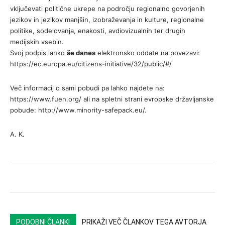
vključevati politične ukrepe na področju regionalno govorjenih
jezikov in jezikov manjšin, izobraževanja in kulture, regionalne
politike, sodelovanja, enakosti, avdiovizualnih ter drugih
medijskih vsebin.
Svoj podpis lahko
še danes
elektronsko oddate na povezavi:
https://ec.europa.eu/citizens-initiative/32/public/#/
Več informacij o sami pobudi pa lahko najdete na:
https://www.fuen.org/ ali na spletni strani evropske državljanske
pobude: http://www.minority-safepack.eu/.
A. K.
PODOBNI ČLANKI
PRIKAŽI VEČ ČLANKOV TEGA AVTORJA