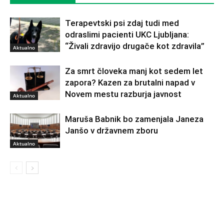
Terapevtski psi zdaj tudi med
odraslimi pacienti UKC Ljubljana:
“Živali zdravijo drugače kot zdravila”
Aktualno
Za smrt človeka manj kot sedem let
zapora? Kazen za brutalni napad v
Novem mestu razburja javnost
Aktualno
Maruša Babnik bo zamenjala Janeza
Janšo v državnem zboru
Aktualno