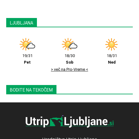
LJUBLJANA
19/31
18/30
18/31
Pet
Sob
Ned
> več na Pro-Vreme <
BODITE NA TEKOČEM