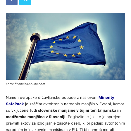
Foto: financialtribune.com
Namen evropske državljanske pobude z naslovom
Minority
SafePack
je zaščita avtohtonih narodnih manjšin v Evropi, kamor
so vključene tudi
slovenske manjšine v tujini
ter italijanska in
madžarska manjšina v Sloveniji.
Poglavitni cilj le-te je sprejem
pravnih aktov za izboljšanje zaščite oseb, ki pripadajo avtohtonim
narodnim in jezikovnim manjšinam v EU. Ti bi namreč morali