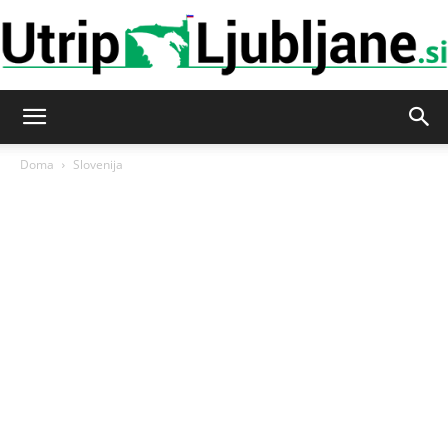
Utrip-
Doma
Slovenija
Ljubljane