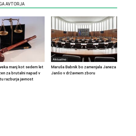
EGA AVTORJA
Aktualno
veka manj kot sedem let
Maruša Babnik bo zamenjala Janeza
en za brutalni napad v
Janšo v državnem zboru
u razburja javnost