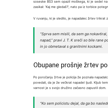
soseske BS3 sem opazil moškega, ki je sedel na
zasikal: ‘Kaj me gledaš?’, nato pa iz torbice poteg
V ruvanju, ki je sledilo, je napadalec žrtev trikra
“Sprva sem mislil, da sem ga nokavtiral, 
napad,” pravi J. T. K sreči so bile rane 
in jo obmetaval s granitnimi kockami.
Obupane prošnje žrtev poli
Po poročanju žrtve je policija že poznala napadalca
povedali, da je že večkrat napadel ljudi. Kljub tem
varnost je s svojo družino začasno zapustil dom.
“Ko sem policistu dejal, da ga bo nasledn