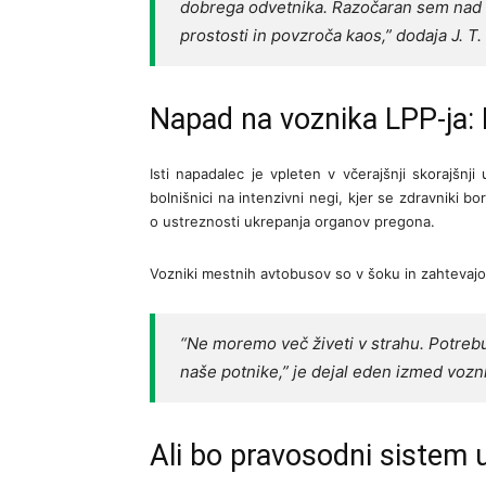
dobrega odvetnika. Razočaran sem nad r
prostosti in povzroča kaos,” dodaja J. T.
Napad na voznika LPP-ja: 
Isti napadalec je vpleten v včerajšnji skorajšn
bolnišnici na intenzivni negi, kjer se zdravniki bo
o ustreznosti ukrepanja organov pregona.
Vozniki mestnih avtobusov so v šoku in zahtevaj
“Ne moremo več živeti v strahu. Potrebu
naše potnike,” je dejal eden izmed vozn
Ali bo pravosodni sistem 