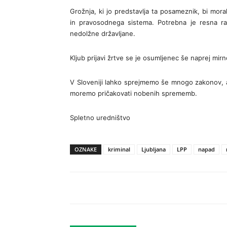
Grožnja, ki jo predstavlja ta posameznik, bi mor
in pravosodnega sistema. Potrebna je resna raz
nedolžne državljane.
Kljub prijavi žrtve se je osumljenec še naprej mirn
V Sloveniji lahko sprejmemo še mnogo zakonov, a
moremo pričakovati nobenih sprememb.
Spletno uredništvo
OZNAKE
kriminal
Ljubljana
LPP
napad