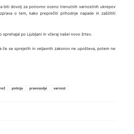
ala biti dovolj za ponovno oceno trenutnih varnostnih ukrepov
prava o tem, kako preprečiti prihodnje napade in zaščititi
o sprehajal po Ljubljani in včeraj našel novo žrtev.
 če se sprejetih in veljavnih zakonov ne upošteva, potem ne
nož
policija
pravosodje
varnost