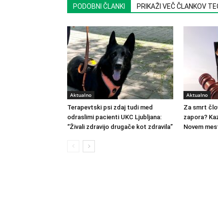
PODOBNI ČLANKI
PRIKAŽI VEČ ČLANKOV T
Aktualno
Aktualno
Terapevtski psi zdaj tudi med
Za smrt člo
odraslimi pacienti UKC Ljubljana:
zapora? Kaz
“Živali zdravijo drugače kot zdravila”
Novem mest