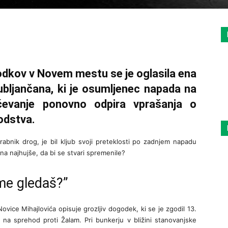
odkov v Novem mestu se je oglasila ena
ubljančana, ki je osumljenec napada na
čevanje ponovno odpira vprašanja o
sodstva.
rabnik drog, je bil kljub svoji preteklosti po zadnjem napadu
na najhujše, da bi se stvari spremenile?
me gledaš?”
ovice Mihajlovića opisuje grozljiv dogodek, ki se je zgodil 13.
 na sprehod proti Žalam. Pri bunkerju v bližini stanovanjske