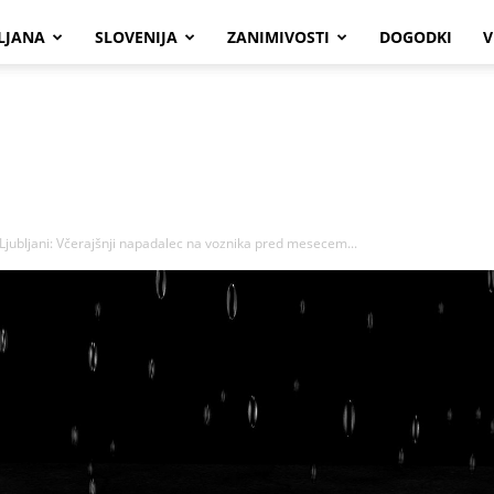
LJANA
SLOVENIJA
ZANIMIVOSTI
DOGODKI
V
Ljubljani: Včerajšnji napadalec na voznika pred mesecem...