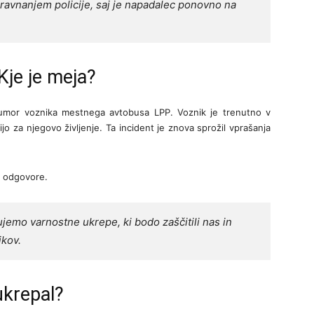
avnanjem policije, saj je napadalec ponovno na
Kje je meja?
ji umor voznika mestnega avtobusa LPP. Voznik je trenutno v
rijo za njegovo življenje. Ta incident je znova sprožil vprašanja
o odgovore.
jemo varnostne ukrepe, ki bodo zaščitili nas in
ikov.
ukrepal?