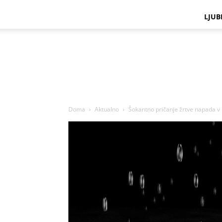
LJUB
Doma
Aktualno
Šokantno pričanje žrtve napada v 