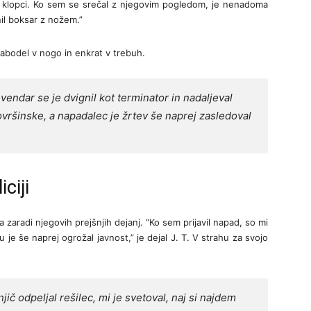
 klopci. Ko sem se srečal z njegovim pogledom, je nenadoma
nil boksar z nožem.”
t zabodel v nogo in enkrat v trebuh.
vendar se je dvignil kot terminator in nadaljeval
površinske, a napadalec je žrtev še naprej zasledoval
ciji
 zaradi njegovih prejšnjih dejanj. “Ko sem prijavil napad, so mi
u je še naprej ogrožal javnost,” je dejal J. T. V strahu za svojo
jič odpeljal rešilec, mi je svetoval, naj si najdem