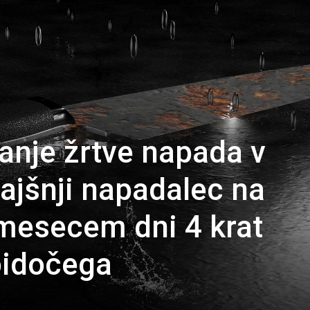
anje žrtve napada v
rajšnji napadalec na
mesecem dni 4 krat
idočega