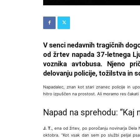
V senci nedavnih tragičnih dog
od žrtev napada 37-letnega Lj
voznika avtobusa. Njeno pri
delovanju policije, tožilstva in 
Napadalec, znan kot stari znanec policije in upo
hitro izpuščen na prostost. Ali moramo res čakati 
Napad na sprehodu: “Kaj 
J. T.
, ena od žrtev, po poročanju novinarja Dela N
oktobra. “Kot vsak dan sem po službi peljal psa