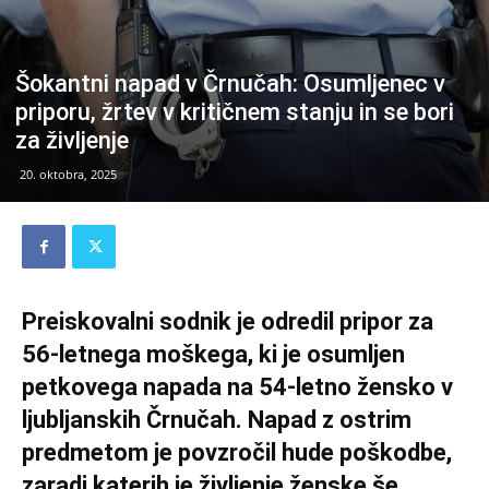
Šokantni napad v Črnučah: Osumljenec v
priporu, žrtev v kritičnem stanju in se bori
za življenje
20. oktobra, 2025
Preiskovalni sodnik je odredil pripor za
56-letnega moškega, ki je osumljen
petkovega napada na 54-letno žensko v
ljubljanskih Črnučah. Napad z ostrim
predmetom je povzročil hude poškodbe,
zaradi katerih je življenje ženske še