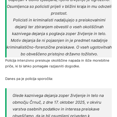
Osumljenca so policisti prijeli v bližini kraja in mu odvzeli
prostost.
Policisti in kriminalisti nadaljujejo s preiskovalnimi
dejanji ter zbiranjem obvestil o vseh okoliščinah
kaznivega dejanja s poglavja zoper življenje in telo.
Motiv dejanja še ni pojasnjen in je predmet nadaljnje
kriminalistično-forenzične preiskave. O vseh ugotovitvah
bo obveščeno pristojno državno tožilstvo.
Policija intenzivno preiskuje okoliščine napada in išče morebitne
priče, ki bi lahko pomagale razjasniti dogodke.
Danes pa je policija sporočila:
Glede kaznivega dejanja zoper življenje in telo na
območju Črnuč, z dne 17. oktober 2025, v okviru
varstva osebnih podatkov in interesa preiskave
obveščamo, da je bil osumljeni priveden k