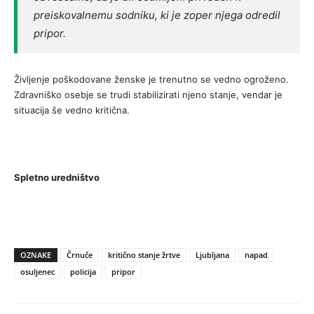
preiskovalnemu sodniku, ki je zoper njega odredil
pripor.
Življenje poškodovane ženske je trenutno se vedno ogroženo.
Zdravniško osebje se trudi stabilizirati njeno stanje, vendar je
situacija še vedno kritična.
Spletno uredništvo
OZNAKE
Črnuče
kritično stanje žrtve
Ljubljana
napad
osuljenec
policija
pripor