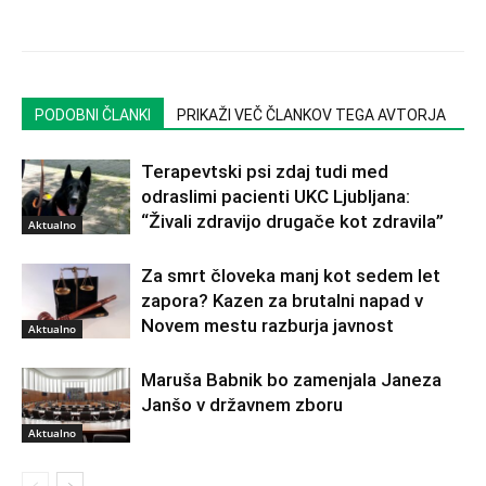
PODOBNI ČLANKI
PRIKAŽI VEČ ČLANKOV TEGA AVTORJA
Terapevtski psi zdaj tudi med
odraslimi pacienti UKC Ljubljana:
“Živali zdravijo drugače kot zdravila”
Aktualno
Za smrt človeka manj kot sedem let
zapora? Kazen za brutalni napad v
Novem mestu razburja javnost
Aktualno
Maruša Babnik bo zamenjala Janeza
Janšo v državnem zboru
Aktualno