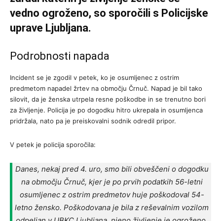
vedno ogroženo, so sporočili s Policijske
uprave Ljubljana.
Podrobnosti napada
Incident se je zgodil v petek, ko je osumljenec z ostrim
predmetom napadel žrtev na območju Črnuč. Napad je bil tako
silovit, da je ženska utrpela resne poškodbe in se trenutno bori
za življenje. Policija je po dogodku hitro ukrepala in osumljenca
pridržala, nato pa je preiskovalni sodnik odredil pripor.
V petek je policija sporočila:
Danes, nekaj pred 4. uro, smo bili obveščeni o dogodku
na območju Črnuč, kjer je po prvih podatkih 56-letni
osumljenec z ostrim predmetov huje poškodoval 54-
letno žensko. Poškodovana je bila z reševalnim vozilom
odpeljan v UBKC Ljubljana, njeno življenje je ogroženo.