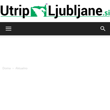
Utrip-
Ljubljane
Doma
Aktualno