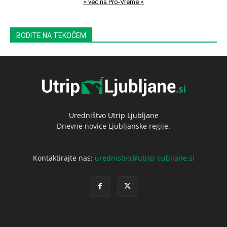
> več na Pro-Vreme <
BODITE NA TEKOČEM
Uredništvo Utrip Ljubljane
Dnevne novice Ljubljanske regije.
Kontaktirajte nas:
urednistvo@utrip-ljubljane.si