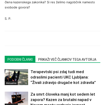
člena kazenskega zakonika? Si res želimo nagobčnik namesto
svobode govora?
S. P.
PODOBNI ČLANKI
PRIKAŽI VEČ ČLANKOV TEGA AVTORJA
Terapevtski psi zdaj tudi med
odraslimi pacienti UKC Ljubljana:
“Živali zdravijo drugače kot zdravila”
Aktualno
Za smrt človeka manj kot sedem let
zapora? Kazen za brutalni napad v
Novem mestu razburja javnost