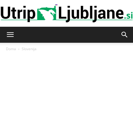
Utrip-
Doma
Slovenija
Ljubljane