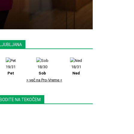
LJUBLJANA
19/31
18/30
18/31
Pet
Sob
Ned
> več na Pro-Vreme <
BODITE NA TEKOČEM