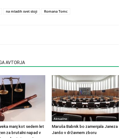
na mladih svet stoji
Romana Tomc
EGA AVTORJA
Aktualno
veka manj kot sedem let
Maruša Babnik bo zamenjala Janeza
en za brutalni napad v
Janšo v državnem zboru