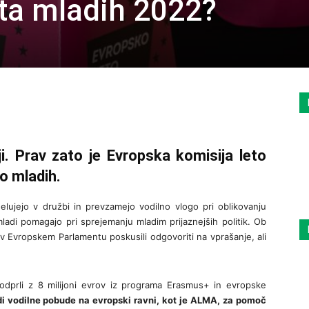
ta mladih 2022?
ji. Prav zato je Evropska komisija leto
o mladih.
delujejo v družbi in prevzamejo vodilno vlogo pri oblikovanju
ladi pomagajo pri sprejemanju mladim prijaznejših politik. Ob
 v Evropskem Parlamentu poskusili odgovoriti na vprašanje, ali
dprli z 8 milijoni evrov iz programa Erasmus+ in evropske
di vodilne pobude na evropski ravni, kot je ALMA, za pomoč