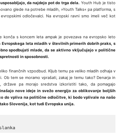
 usposabljajo, da najdejo pot do trga dela.
Youth Hub je tisto
asnovano glede na potrebe mladih, »Youth Talks« pa platforma, s
 evropskimi odločevalci. Na evropski ravni smo imeli več kot
e ne konča s koncem leta ampak je povezava na evropsko leto
 Evropskega leta mladih v številnih primerih dobrih praks, s
bno spodbujati mlade, da se aktivno vključujejo v politične
 spretnosti in sposobnosti.
eliko finančnih vzpodbud. Kljub temu pa veliko mladih odhaja v
sti. Ob tem se moramo vprašati, zakaj je temu tako? Denarja in
j, države pa morajo sredstva izkoristiti tako, da pomagajo
našajo nove ideje in svežo energijo za oblikovanje boljših
o do vpliva na politične odločitve, ki bodo vplivale na našo
ako Slovenija, kot tudi Evropska unija.
slanka