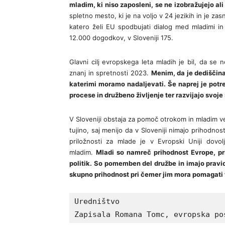
mladim, ki niso zaposleni, se ne izobražujejo ali
spletno mesto, ki je na voljo v 24 jezikih in je z
katero želi EU spodbujati dialog med mladimi in
12.000 dogodkov, v Sloveniji 175.
Glavni cilj evropskega leta mladih je bil, da s
znanj in spretnosti 2023.
Menim, da je dediščina
katerimi moramo nadaljevati. Še naprej je potre
procese in družbeno življenje ter razvijajo svoje
V Sloveniji obstaja za pomoč otrokom in mladim v
tujino, saj menijo da v Sloveniji nimajo prihodno
priložnosti za mlade je v Evropski Uniji dovol
mladim.
Mladi so namreč prihodnost Evrope, pri
politik. So pomemben del družbe in imajo pravic
skupno prihodnost pri čemer jim mora pomagati t
Uredništvo

Zapisala Romana Tomc, evropska po