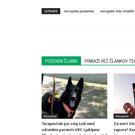
OZNAKE
evropska poslanka
evropsko leto mladih
PODOBNI ČLANKI
PRIKAŽI VEČ ČLANKOV T
Aktualno
Aktualno
Terapevtski psi zdaj tudi med
Za smrt člo
odraslimi pacienti UKC Ljubljana:
zapora? Kaz