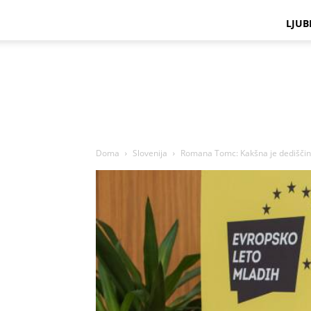
LJUB
Doma
Slovenija
Romana Tomc: Kakšna je dediščin