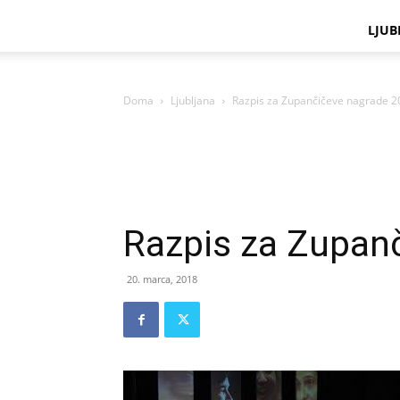
LJUB
Doma
Ljubljana
Razpis za Zupančičeve nagrade 2
Razpis za Zupan
20. marca, 2018