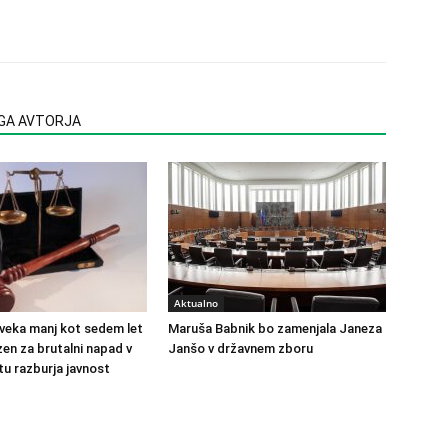
EGA AVTORJA
Aktualno
veka manj kot sedem let
Maruša Babnik bo zamenjala Janeza
en za brutalni napad v
Janšo v državnem zboru
u razburja javnost