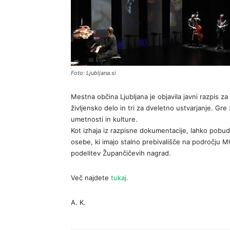
Foto: Ljubljana.si
Mestna občina Ljubljana je objavila javni razpis z
življensko delo in tri za dveletno ustvarjanje. Gre
umetnosti in kulture.
Kot izhaja iz razpisne dokumentacije, lahko pobu
osebe, ki imajo stalno prebivališče na področju MOL
podelitev Župančičevih nagrad.
Več najdete
tukaj.
A. K.