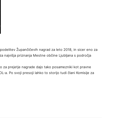
a podelitev Župančičevih nagrad za leto 2018, in sicer eno za
 za najvišja priznanja Mestne občine Ljubljana s področja
do za prejetje nagrade dajo tako posamezniki kot pravne
-a. Po svoji presoji lahko to storijo tudi člani Komisije za