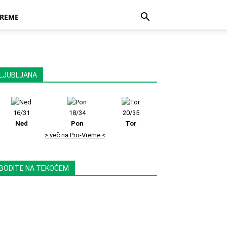
REME
LJUBLJANA
16/31
18/34
20/35
Ned
Pon
Tor
> več na Pro-Vreme <
BODITE NA TEKOČEM