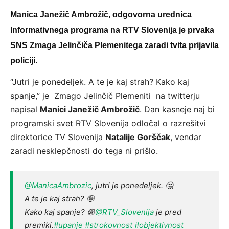
Manica Janežič Ambrožič, odgovorna urednica
Informativnega programa na RTV Slovenija je prvaka
SNS Zmaga Jelinčiča Plemenitega zaradi tvita prijavila
policiji.
“Jutri je ponedeljek. A te je kaj strah? Kako kaj
spanje,” je Zmago Jelinčič Plemeniti na twitterju
napisal
Manici Janežič Ambrožič
. Dan kasneje naj bi
programski svet RTV Slovenija odločal o razrešitvi
direktorice TV Slovenija
Natalije Gorščak
, vendar
zaradi nesklepčnosti do tega ni prišlo.
@ManicaAmbrozic
, jutri je ponedeljek. 🤔
A te je kaj strah? 🤪
Kako kaj spanje? 😨
@RTV_Slovenija
je pred
premiki.
#upanje
#strokovnost
#objektivnost