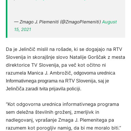
— Zmago J. Plemeniti (@ZmagoPlemeniti)
August
15, 2021
Da je Jelinčič mislil na rošade, ki se dogajajo na RTV
Slovenija in skorajšnje slovo Natalije Gorščak z mesta
direktorice TV Slovenija, pa več kot očitno ni
razumela Manica J. Ambrožič,
odgovorna urednica
Informativnega programa na RTV Slovenija, saj je
Jelinčiča zaradi tvita prijavila policiji.
“Kot odgovorna urednica informativnega programa
sem deležna številnih groženj, zmerljivk in
nadlegovanj, vprašanje Zmaga J. Plemenitega pa
razumem kot porogljiv namig, da bi me moralo biti.”