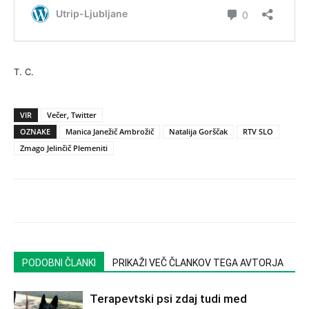
T. C.
VIR
Večer, Twitter
OZNAKE
Manica Janežič Ambrožič
Natalija Gorščak
RTV SLO
Zmago Jelinčič Plemeniti
PODOBNI ČLANKI
PRIKAŽI VEČ ČLANKOV TEGA AVTORJA
Terapevtski psi zdaj tudi med