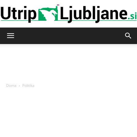
Utrip-
Ljubljane
Doma
Politika