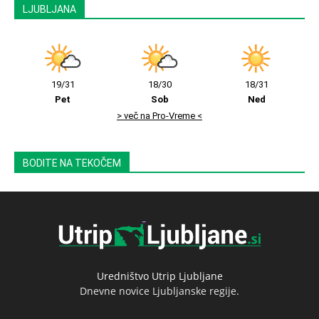
LJUBLJANA
19/31
18/30
18/31
Pet
Sob
Ned
> več na Pro-Vreme <
BODITE NA TEKOČEM
Uredništvo Utrip Ljubljane
Dnevne novice Ljubljanske regije.