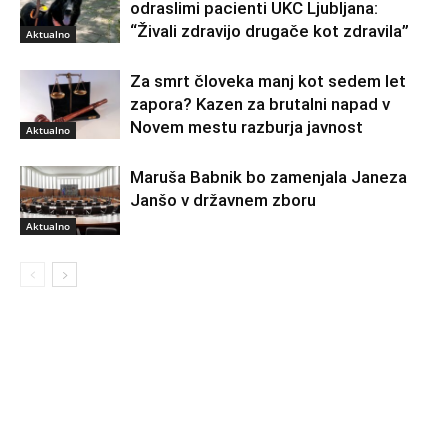
odraslimi pacienti UKC Ljubljana:
“Živali zdravijo drugače kot zdravila”
Aktualno
Za smrt človeka manj kot sedem let
zapora? Kazen za brutalni napad v
Novem mestu razburja javnost
Aktualno
Maruša Babnik bo zamenjala Janeza
Janšo v državnem zboru
Aktualno