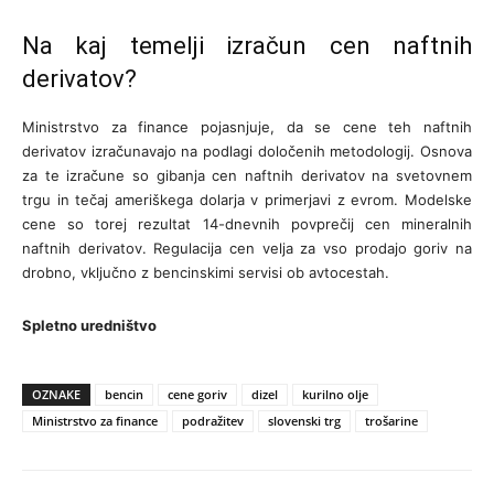
Na kaj temelji izračun cen naftnih
derivatov?
Ministrstvo za finance pojasnjuje, da se cene teh naftnih
derivatov izračunavajo na podlagi določenih metodologij. Osnova
za te izračune so gibanja cen naftnih derivatov na svetovnem
trgu in tečaj ameriškega dolarja v primerjavi z evrom. Modelske
cene so torej rezultat 14-dnevnih povprečij cen mineralnih
naftnih derivatov. Regulacija cen velja za vso prodajo goriv na
drobno, vključno z bencinskimi servisi ob avtocestah.
Spletno uredništvo
OZNAKE
bencin
cene goriv
dizel
kurilno olje
Ministrstvo za finance
podražitev
slovenski trg
trošarine