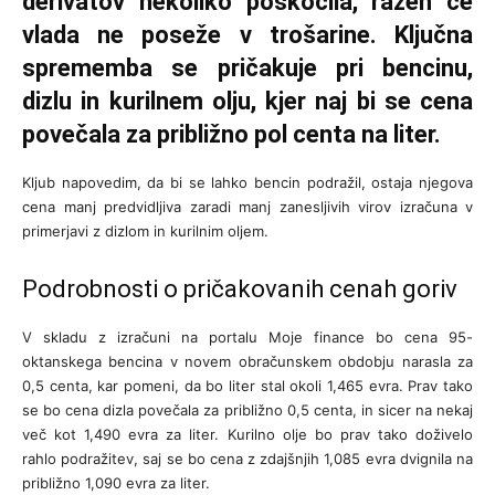
derivatov nekoliko poskočila, razen če
vlada ne poseže v trošarine. Ključna
sprememba se pričakuje pri bencinu,
dizlu in kurilnem olju, kjer naj bi se cena
povečala za približno pol centa na liter.
Kljub napovedim, da bi se lahko bencin podražil, ostaja njegova
cena manj predvidljiva zaradi manj zanesljivih virov izračuna v
primerjavi z dizlom in kurilnim oljem.
Podrobnosti o pričakovanih cenah goriv
V skladu z izračuni na portalu Moje finance bo cena 95-
oktanskega bencina v novem obračunskem obdobju narasla za
0,5 centa, kar pomeni, da bo liter stal okoli 1,465 evra. Prav tako
se bo cena dizla povečala za približno 0,5 centa, in sicer na nekaj
več kot 1,490 evra za liter. Kurilno olje bo prav tako doživelo
rahlo podražitev, saj se bo cena z zdajšnjih 1,085 evra dvignila na
približno 1,090 evra za liter.