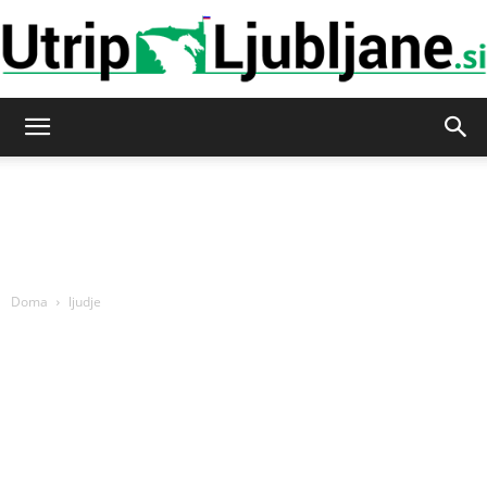
Utrip-
Ljubljane
Doma
ljudje