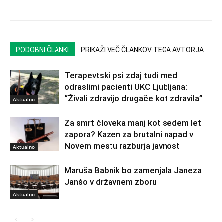
PODOBNI ČLANKI
PRIKAŽI VEČ ČLANKOV TEGA AVTORJA
Terapevtski psi zdaj tudi med
odraslimi pacienti UKC Ljubljana:
“Živali zdravijo drugače kot zdravila”
Aktualno
Za smrt človeka manj kot sedem let
zapora? Kazen za brutalni napad v
Novem mestu razburja javnost
Aktualno
Maruša Babnik bo zamenjala Janeza
Janšo v državnem zboru
Aktualno