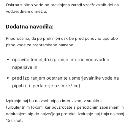
Oskrba s pitno vodo bo prekinjena zaradi vzdrževalnih del na
vodovodnem omrežju.
Dodatna navodila:
Priporočamo, da po prekinitvi oskrbe pred ponovno uporabo
pitne vode za prehrambene namene:
opravite temeljito izpiranje interne vodovodne
napeljave in
pred izpiranjem odstranite usmerjevalnike vode na
pipah (t.i. perlatorje oz. mrežice).
Izpiranje naj bo na vseh pipah intenzivno, v sunkih s
turbulentnim tokom, kar povzročate s periodičnim zapiranjem in
odpiranjem pip do največjega pretoka. Izpiranje naj traja najmanj
15 minut.