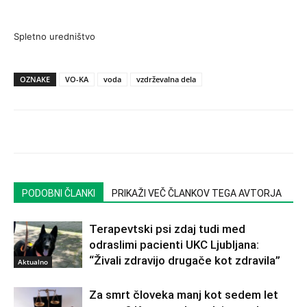
Spletno uredništvo
OZNAKE
VO-KA
voda
vzdrževalna dela
PODOBNI ČLANKI
PRIKAŽI VEČ ČLANKOV TEGA AVTORJA
Terapevtski psi zdaj tudi med
odraslimi pacienti UKC Ljubljana:
“Živali zdravijo drugače kot zdravila”
Aktualno
Za smrt človeka manj kot sedem let