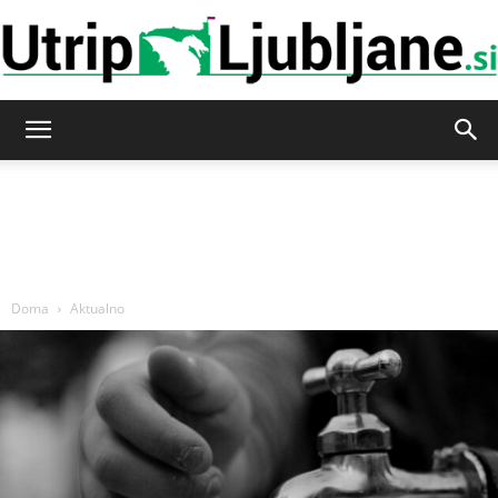
Utrip-
Ljubljane
Doma
Aktualno