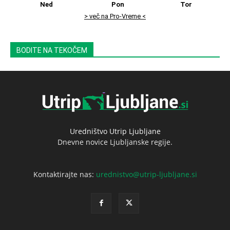
Ned
Pon
Tor
> več na Pro-Vreme <
BODITE NA TEKOČEM
Uredništvo Utrip Ljubljane
Dnevne novice Ljubljanske regije.
Kontaktirajte nas:
urednistvo@utrip-ljubljane.si