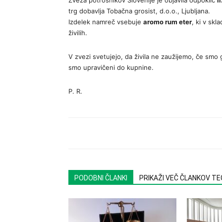
Zveza potrošnikov Slovenije je objavila odpoklic
l
trg dobavlja Tobačna grosist, d.o.o., Ljubljana.
Izdelek namreč vsebuje
aromo rum eter
, ki v sk
živilih.
V zvezi svetujejo, da živila ne zaužijemo, če smo 
smo upravičeni do kupnine.
P. R.
PODOBNI ČLANKI
PRIKAŽI VEČ ČLANKOV T