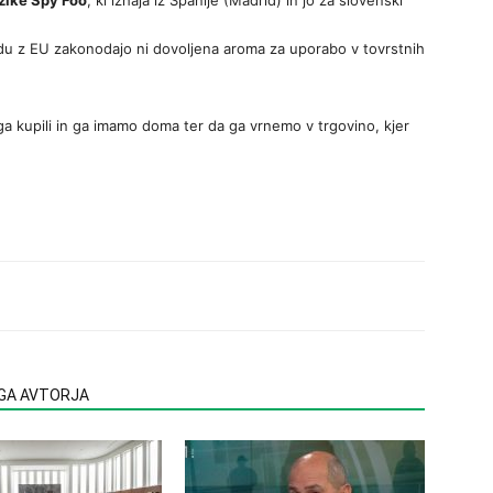
izike Spy Foo
, ki izhaja iz Španije (Madrid) in jo za slovenski
ladu z EU zakonodajo ni dovoljena aroma za uporabo v tovrstnih
ga kupili in ga imamo doma ter da ga vrnemo v trgovino, kjer
EGA AVTORJA