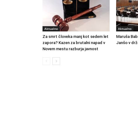
Aktualno
Aktualno
Za smrt človeka manj kot sedem let
Maruša Bab
zapora? Kazen za brutalni napad v
Janšo v dr
Novem mestu razburja javnost