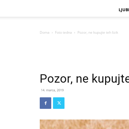
LJUB
Doma
Foto tedna
Pozor, ne kupujte teh lizik
Pozor, ne kupujte
14. marca, 2019