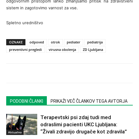
odgovornim pristopom lahko zmanjšamo pritisk na zdravstveni
sistem in zagotovimo varnost za vse.
Spletno uredništvo
OZNAKE
odpoved
otrok
pediater
pediatrija
preventivni pregledi
virusna obolenja
ZD Ljubljana
PODOBNI ČLANKI
PRIKAŽI VEČ ČLANKOV TEGA AVTORJA
Terapevtski psi zdaj tudi med
odraslimi pacienti UKC Ljubljana:
“Živali zdravijo drugače kot zdravila”
Aktualno