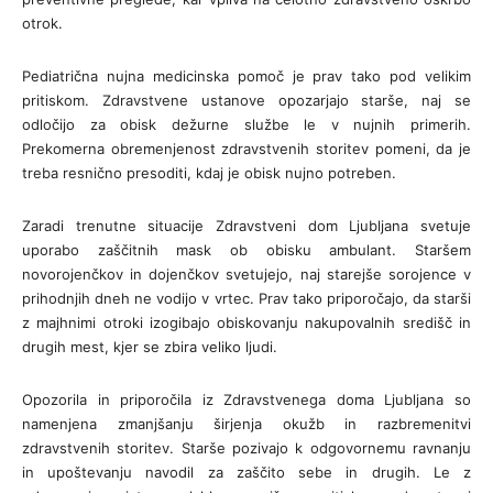
otrok.
Pediatrična nujna medicinska pomoč je prav tako pod velikim
pritiskom. Zdravstvene ustanove opozarjajo starše, naj se
odločijo za obisk dežurne službe le v nujnih primerih.
Prekomerna obremenjenost zdravstvenih storitev pomeni, da je
treba resnično presoditi, kdaj je obisk nujno potreben.
Zaradi trenutne situacije Zdravstveni dom Ljubljana svetuje
uporabo zaščitnih mask ob obisku ambulant. Staršem
novorojenčkov in dojenčkov svetujejo, naj starejše sorojence v
prihodnjih dneh ne vodijo v vrtec. Prav tako priporočajo, da starši
z majhnimi otroki izogibajo obiskovanju nakupovalnih središč in
drugih mest, kjer se zbira veliko ljudi.
Opozorila in priporočila iz Zdravstvenega doma Ljubljana so
namenjena zmanjšanju širjenja okužb in razbremenitvi
zdravstvenih storitev. Starše pozivajo k odgovornemu ravnanju
in upoštevanju navodil za zaščito sebe in drugih. Le z