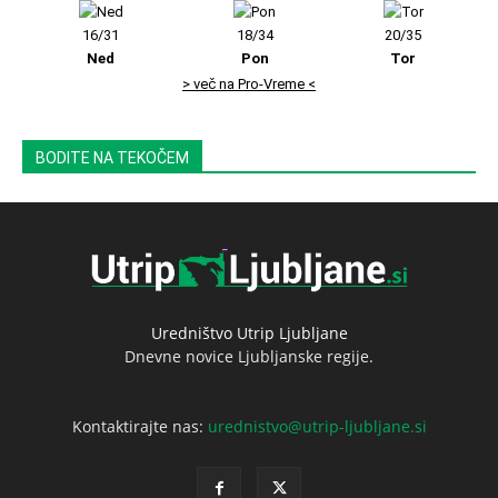
16/31
18/34
20/35
Ned
Pon
Tor
> več na Pro-Vreme <
BODITE NA TEKOČEM
Uredništvo Utrip Ljubljane
Dnevne novice Ljubljanske regije.
Kontaktirajte nas:
urednistvo@utrip-ljubljane.si