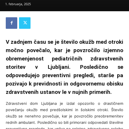
1. februarja, 2025
V zadnjem času se je število okužb med otroki
močno povečalo, kar je povzročilo izjemno
obremenjenost pediatričnih zdravstvenih
storitev v Ljubljani. Posledično se
odpovedujejo preventivni pregledi, starše pa
pozivajo k previdnosti in odgovornemu obisku
zdravstvenih ustanov le v nujnih primerih.
Zdravstveni dom Ljubljana je izdal opozorilo o drastičnem
povečanju okužb med predšolskimi in šolskimi otroki. Število
okužb se nenehno povečuje, kar je povzročilo preobremenitev
rednih ambulant. Posledično so bili primorani odpovedati številne
preventivne preglede, kar vpliva na celotno zdravstveno oskrbo