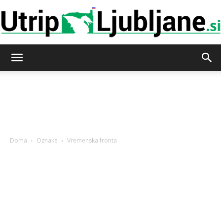
Utrip-
Ljubljane
Doma
Oznake
Vremenska fronta