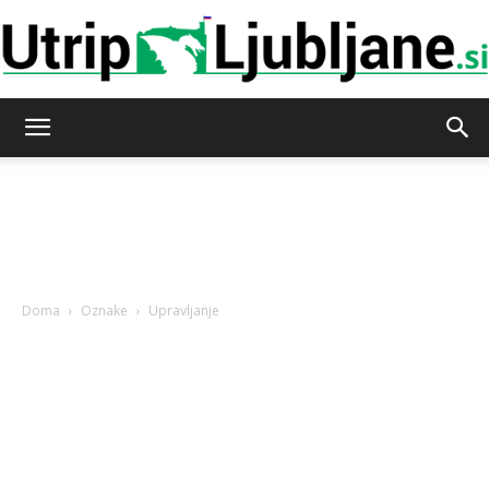
Utrip-
Ljubljane
Doma
Oznake
Upravljanje