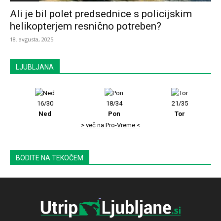
Ali je bil polet predsednice s policijskim
helikopterjem resnično potreben?
18. avgusta, 2025
LJUBLJANA
16/30
18/34
21/35
Ned
Pon
Tor
> več na Pro-Vreme <
BODITE NA TEKOČEM