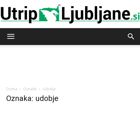
Utrip-
Ljubljane
Doma
Oznake
Udobje
Oznaka: udobje