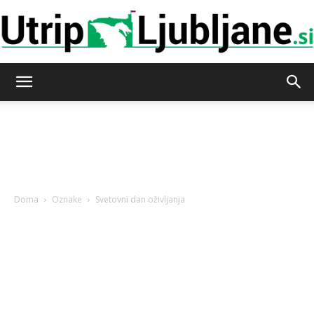
Utrip-
Ljubljane
Doma
Oznake
Svetovni dan oživljanja